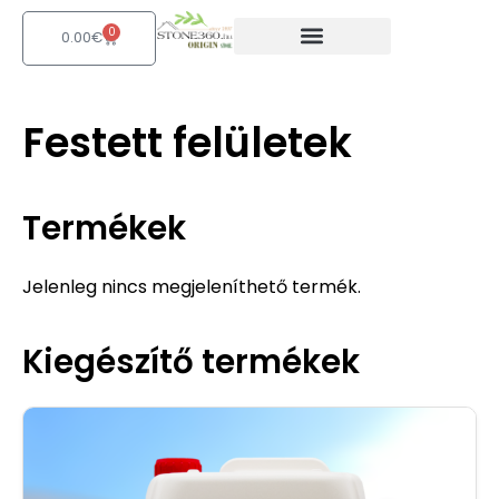
Skip
0
Kosár
to
0.00
€
content
Festett felületek
Termékek
Jelenleg nincs megjeleníthető termék.
Kiegészítő termékek