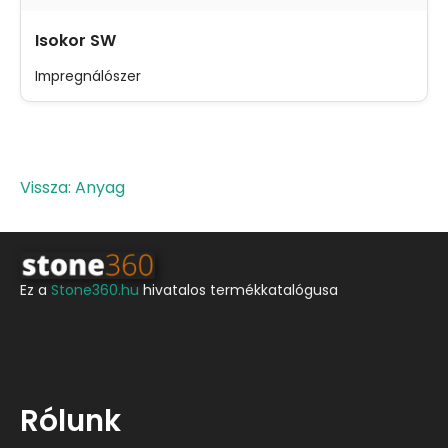
Isokor SW
Impregnálószer
Vissza: Anyag
Ez a
Stone360.hu
hivatalos termékkatalógusa
Rólunk