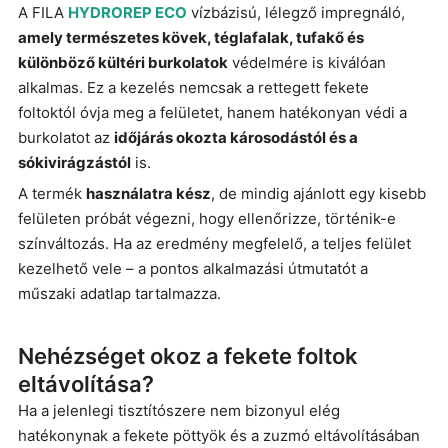
A FILA
HYDROREP ECO
vízbázisú, lélegző impregnáló,
amely természetes kövek, téglafalak, tufakő és
különböző kültéri burkolatok
védelmére is kiválóan
alkalmas. Ez a kezelés nemcsak a rettegett fekete
foltoktól óvja meg a felületet, hanem hatékonyan védi a
burkolatot az
időjárás okozta károsodástól és a
sókivirágzástól
is.
A termék
használatra kész
, de mindig ajánlott egy kisebb
felületen próbát végezni, hogy ellenőrizze, történik-e
színváltozás. Ha az eredmény megfelelő, a teljes felület
kezelhető vele – a pontos alkalmazási útmutatót a
műszaki adatlap tartalmazza.
Nehézséget okoz a fekete foltok
eltávolítása?
Ha a jelenlegi tisztítószere nem bizonyul elég
hatékonynak a fekete pöttyök és a zuzmó eltávolításában