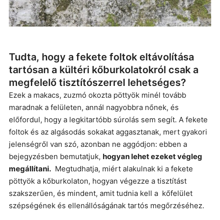
Tudta, hogy a fekete foltok eltávolítása
tartósan a kültéri kőburkolatokról csak a
megfelelő tisztítószerrel lehetséges?
Ezek a makacs, zuzmó okozta pöttyök minél tovább
maradnak a felületen, annál nagyobbra nőnek, és
előfordul, hogy a legkitartóbb súrolás sem segít. A fekete
foltok és az algásodás sokakat aggasztanak, mert gyakori
jelenségről van szó, azonban ne aggódjon: ebben a
bejegyzésben bemutatjuk,
hogyan lehet ezeket végleg
megállítani.
Megtudhatja, miért alakulnak ki a fekete
pöttyök a kőburkolaton, hogyan végezze a tisztítást
szakszerűen, és mindent, amit tudnia kell a kőfelület
szépségének és ellenállóságának tartós megőrzéséhez.