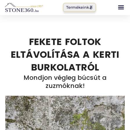
Skip
Termékeink
to
content
FEKETE FOLTOK
ELTÁVOLÍTÁSA A KERTI
BURKOLATRÓL
Mondjon végleg búcsút a
zuzmóknak!