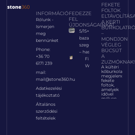
FEKETE
FOLTOK
INFORMÁCIÓ
FEDEZZE
ELTÁVOLÍTÁS
FEL
Rólunk -
A KERTI
ÚJDONSÁGAINKAT
Ismerjen
BURKOLATRÓ
5/15+ cm
–
meg
bazalt
MONDJON
bennünket
VÉGLEG
szegélykő
Phone:
BÚCSÚT
– hasított
A
+36 70
Fila
ZUZMÓKNAK!
6171 239
WET
A kültéri
kőburkolatokon
mail:
megjelenő
mail@stone360.hu
fekete
foltok,
Adatkezelési
amelyek
idővel
tájékoztató
mélyen
beágyazódnak
Általános
a kőbe.
szerződési
Cikkünk
bemutatja
feltételek
a
szakszerű,
végleges
eltávolítás