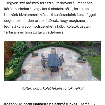
– legyen szó mészkő teraszról, térkövekről, medence
körüli burkolatról vagy kerti támfalakról –, forduljon
hozzánk bizalommal. Műszaki tanácsadóink készséggel
segítenek minden érdeklődőnek, hogy megismerje a
leghatékonyabb módszereket a kőburkolatok tisztán
tartására és hosszú távú védelmére.
Kültéri kőburkolat fekete foltok nélkül
Köszönjük, hogy elolvasta bejegyzésünket
– reméljük,