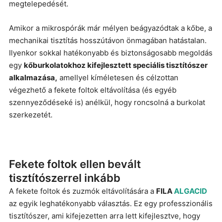
megtelepedését.
Amikor a mikrospórák már mélyen beágyazódtak a kőbe, a
mechanikai tisztítás hosszútávon önmagában hatástalan.
Ilyenkor sokkal hatékonyabb és biztonságosabb megoldás
egy
kőburkolatokhoz kifejlesztett speciális tisztítószer
alkalmazása,
amellyel kíméletesen és célzottan
végezhető a fekete foltok eltávolítása (és egyéb
szennyeződéseké is) anélkül, hogy roncsolná a burkolat
szerkezetét.
Fekete foltok ellen bevált
tisztítószerrel inkább
A fekete foltok és zuzmók eltávolítására a
FILA
ALGACID
az egyik leghatékonyabb választás. Ez egy professzionális
tisztítószer, ami kifejezetten arra lett kifejlesztve, hogy