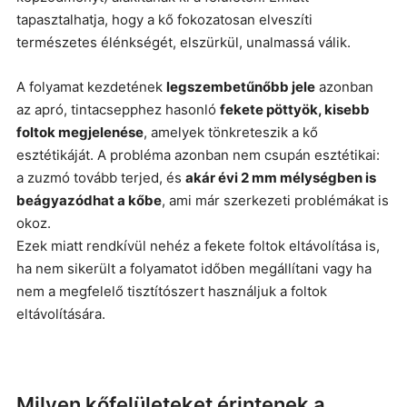
tapasztalhatja, hogy a kő fokozatosan elveszíti
természetes élénkségét, elszürkül, unalmassá válik.
A folyamat kezdetének
legszembetűnőbb jele
azonban
az apró, tintacsepphez hasonló
fekete pöttyök, kisebb
foltok megjelenése
, amelyek tönkreteszik a kő
esztétikáját. A probléma azonban nem csupán esztétikai:
a zuzmó tovább terjed, és
akár évi 2 mm mélységben is
beágyazódhat a kőbe
, ami már szerkezeti problémákat is
okoz.
Ezek miatt rendkívül nehéz a fekete foltok eltávolítása is,
ha nem sikerült a folyamatot időben megállítani vagy ha
nem a megfelelő tisztítószert használjuk a foltok
eltávolítására.
Milyen kőfelületeket érintenek a