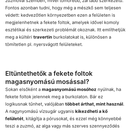
zuzmóval szemben, mivel tömörebb, zártabb szerkezetű.
Fontos azonban tudni, hogy még a mészkő sem teljesen
védett: kedvezőtlen környezetben ezen a felületen is
megjelenhetnek a fekete foltok, amelyek idővel komoly
esztétikai és szerkezeti problémát okoznak. Itt említhetjük
meg a kültéri
travertin
burkolatokat is, különösen a
tömítetlen pl. nyersvágott felületeket.
Eltüntethetők a fekete foltok
magasnyomású mosással?
Sokan elsőként a
magasnyomású mosóhoz
nyúlnak, ha
fekete foltok jelennek meg a burkolaton. Bár ez
logikusnak tűnhet, valójában
többet árthat, mint használ
.
A nagynyomású vízsugár ugyanis
kikezdheti a kő
felületét
, kitágítja a pórusokat, és ezzel még könnyebbé
teszi a zuzmó, az alga vagy más szerves szennyeződés