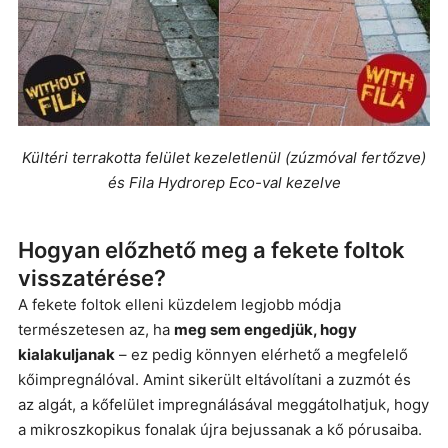
Kültéri terrakotta felület kezeletlenül (zúzmóval fertőzve)
és Fila Hydrorep Eco-val kezelve
Hogyan előzhető meg a fekete foltok
visszatérése?
A fekete foltok elleni küzdelem legjobb módja
természetesen az, ha
meg sem engedjük, hogy
kialakuljanak
– ez pedig könnyen elérhető a megfelelő
kőimpregnálóval. Amint sikerült eltávolítani a zuzmót és
az algát, a kőfelület impregnálásával meggátolhatjuk, hogy
a mikroszkopikus fonalak újra bejussanak a kő pórusaiba.