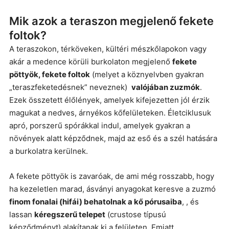
Mik azok a teraszon megjelenő fekete
foltok?
A teraszokon, térköveken, kültéri mészkőlapokon vagy
akár a medence körüli burkolaton megjelenő
fekete
pöttyök, fekete foltok
(melyet a köznyelvben gyakran
„teraszfeketedésnek” neveznek)
valójában zuzmók
.
Ezek összetett élőlények, amelyek kifejezetten jól érzik
magukat a nedves, árnyékos kőfelületeken. Életciklusuk
apró, porszerű spórákkal indul, amelyek gyakran a
növények alatt képződnek, majd az eső és a szél hatására
a burkolatra kerülnek.
A fekete pöttyök is zavaróak, de ami még rosszabb, hogy
ha kezeletlen marad, ásványi anyagokat keresve a zuzmó
finom fonalai (hifái) behatolnak a kő pórusaiba
, , és
lassan
kéregszerű telepet
(crustose típusú
képződményt) alakítanak ki a felületen. Emiatt