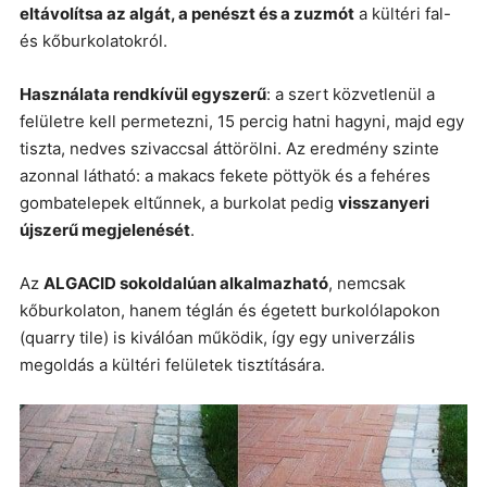
eltávolítsa az algát, a penészt és a zuzmót
a kültéri fal-
és kőburkolatokról.
Használata rendkívül egyszerű
: a szert közvetlenül a
felületre kell permetezni, 15 percig hatni hagyni, majd egy
tiszta, nedves szivaccsal áttörölni. Az eredmény szinte
azonnal látható: a makacs fekete pöttyök és a fehéres
gombatelepek eltűnnek, a burkolat pedig
visszanyeri
újszerű megjelenését
.
Az
ALGACID sokoldalúan alkalmazható
, nemcsak
kőburkolaton, hanem téglán és égetett burkolólapokon
(quarry tile) is kiválóan működik, így egy univerzális
megoldás a kültéri felületek tisztítására.