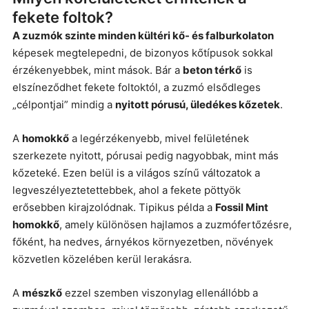
fekete foltok?
A zuzmók szinte minden kültéri kő- és falburkolaton
képesek megtelepedni, de bizonyos kőtípusok sokkal
érzékenyebbek, mint mások. Bár a
beton térkő
is
elszíneződhet fekete foltoktól, a zuzmó elsődleges
„célpontjai” mindig a
nyitott pórusú, üledékes kőzetek
.
A
homokkő
a legérzékenyebb, mivel felületének
szerkezete nyitott, pórusai pedig nagyobbak, mint más
kőzeteké. Ezen belül is a világos színű változatok a
legveszélyeztetettebbek, ahol a fekete pöttyök
erősebben kirajzolódnak. Tipikus példa a
Fossil Mint
homokkő
, amely különösen hajlamos a zuzmófertőzésre,
főként, ha nedves, árnyékos környezetben, növények
közvetlen közelében kerül lerakásra.
A
mészkő
ezzel szemben viszonylag ellenállóbb a