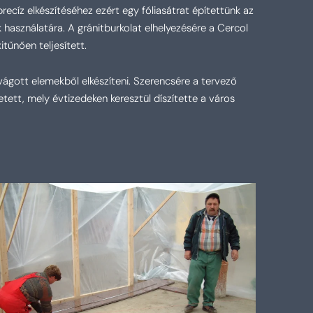
recíz elkészítéséhez ezért egy fóliasátrat építettünk az
használatára. A gránitburkolat elhelyezésére a Cercol
tűnően teljesített.
ágott elemekből elkészíteni. Szerencsére a tervező
etett, mely évtizedeken keresztül díszítette a város