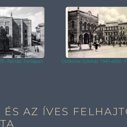
Csokonai Színház 1945 előtt - Forrás: Fortepan
C
 ÉS AZ ÍVES FELHAJ
TA