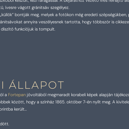
zkőből készült, kézi faragással. A bejárathoz vezető íves felhajtó a
tű, ívesre
vágott gránitsáv szegélyez.
„küllők” bontják meg,
melyek a fotókon még eredeti szépségükben, pol
ránitsávokat annyira veszélyesnek tartotta, hogy többször is
cikkeze
díszítő funkciójuk is tompult.
TI ÁLLAPOT
ról a
Fortepan
jóvoltából megmaradt korabeli képek alapján tájékoz
öbbek között, hogy a színház 1865. október 7-én nyílt meg. A kivitel
rintba került…
dött.