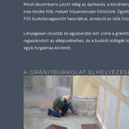
Mivel decemberre jutott idáig az építkezés, a körülmény
íves terület fölé, melyet folyamatosan fűtöttünk. Ügye
F55 burkolatragasztót használtuk, amelyről az idők foly
Lényegesen olcsóbb és egyszerűbb lett volna a gránitb
ragaszkodott az elképzeléséhez, és a burkoló kollégák k
egyik forgalmas közterét.
A GRÁNITBURKOLAT ELHELYEZÉS