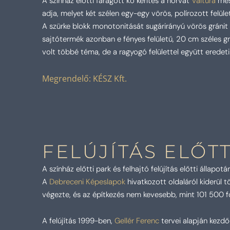
A színház előtti faragott kő kerítés a horvát
Valtura
més
adja, melyet két szélen egy-egy vörös, polírozott felüle
A szürke blokk monotonitását sugárirányú vörös gránit 
sajtótermék
azonban e fényes felületű, 20 cm széles g
volt többé téma, de a ragyogó felülettel
együtt eredeti 
Megrendelő: KÉSZ Kft.
FELÚJÍTÁS ELŐT
A színház előtti park és felhajtó felújítás előtti állapotá
A
Debreceni Képeslapok
hivatkozott oldaláról kiderül t
végezte, és az építkezés nem kevesebb, mint 101 500 fo
A felújítás 1999-ben,
Gellér Ferenc
tervei alapján kezdő