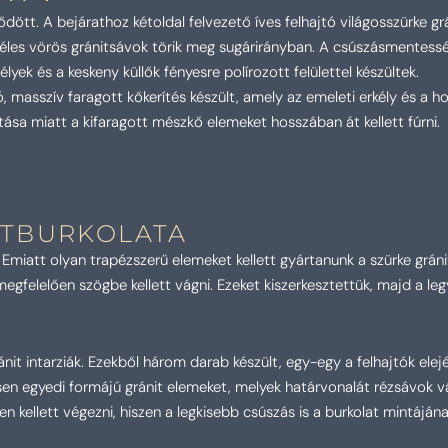
ődött. A bejárathoz kétoldal felvezető íves felhajtó világosszürke 
éles vörös gránitsávok törik meg sugárirányban. A csúszásmentesség 
élyek és a keskeny küllők fényesre polírozott felülettel készültek.
 masszív faragott kőkerítés készült, amely az emeleti erkély és a h
átása miatt a kifaragott mészkő elemeket hosszában át kellett fúrni.
ITBURKOLATA
Emiatt olyan trapézszerű elemeket kellett gyártanunk a szürke gránit
 megfelelően szögbe kellett vágni. Ezeket kiszerkesztettük, majd a 
nit intarziák. Ezekből három darab készült, egy-egy a felhajtók elejér
esen egyedi formájú gránit elemeket, melyek határvonalát rézsávok vá
n kellett végezni, hiszen a legkisebb csúszás is a burkolat mintáján