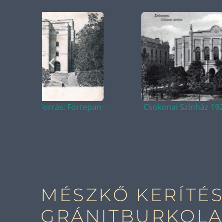
tepan
Csokonai Színház 1929 - Forrás: Fortepan
MÉSZKŐ KERÍTÉS
GRÁNITBURKOLA