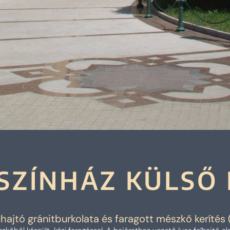
SZÍNHÁZ KÜLSŐ 
elhajtó gránitburkolata és faragott mészkő kerítés