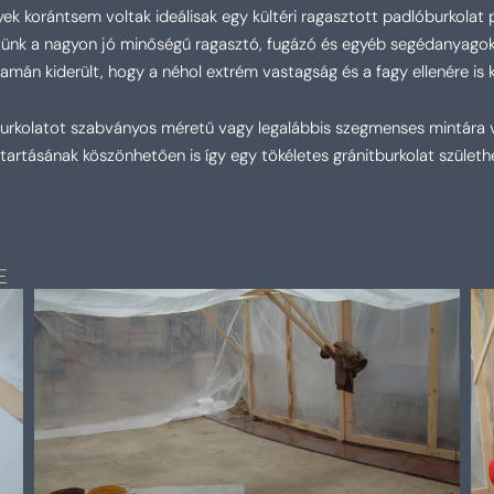
ek korántsem voltak ideálisak egy kültéri ragasztott padlóburkolat p
ltünk a nagyon jó minőségű ragasztó, fugázó és egyéb segédanyagok 
amán kiderült, hogy a néhol extrém vastagság és a fagy ellenére is ki
urkolatot szabványos méretű vagy legalábbis szegmenses mintára v
itartásának köszönhetően is így egy tökéletes gránitburkolat születh
E