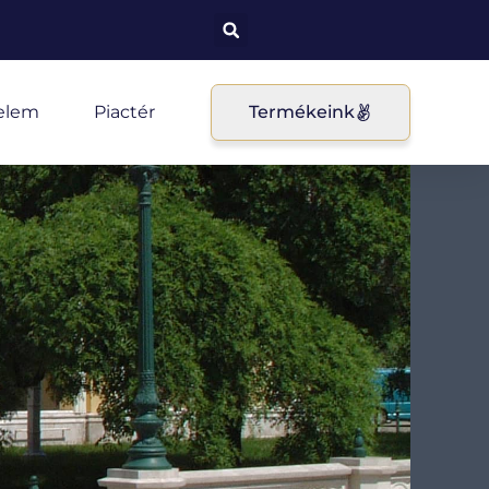
elem
Piactér
Termékeink