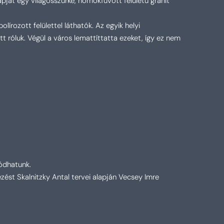
lapját egy
világosszürke, homokfúvott felületű gránit
írozott felülettel láthatók. Az egyik helyi
tt róluk. Végül a város lemattíttatta ezeket, így ez nem
ódhatunk.
ezést Skalnitzky Antal tervei alapján Vecsey Imre