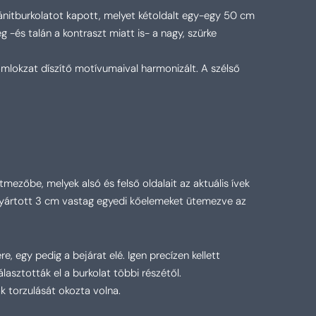
gránitburkolatot kapott, melyet kétoldalt egy-egy 50 cm
-és talán a kontraszt miatt is- a nagy, szürke
omlokzat díszítő motívumaival harmonizált. A szélső
mezőbe, melyek alsó és felső oldalait az aktuális ívek
legyártott 3 cm vastag egyedi kőelemeket ütemezve az
e, egy pedig a bejárat elé. Igen precízen kellett
lasztották el a burkolat többi részétől.
ak torzulását okozta volna.