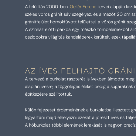
A felújítás 2000-ben,
Gellér Ferenc
tervei alapján kezd
széles vörös gránit sáv szegélyez, és a mezőt 20 cm sz
gránitfelület homokfúvott felülettel, a vörös gránit szeg
A színház előtti parkba egy mészkő tömbelemekből álló,
oszlopokra világítás kandeláberek kerültek, ezek tápell
AZ ÍVES FELHAJTÓ GRÁN
A tervező a burkolat raszterét is ívekben álmodta meg. 
alapján ívesre, a függőleges éleket pedig a sugaraknak
építkezésre szállítottuk.
Külön fejezetet érdemelnének a burkolatba illesztett grá
legyártani majd elhelyezni ezeket a jórészt íves és telj
A kőburkolat többi elemének lerakását is nagyon precíze