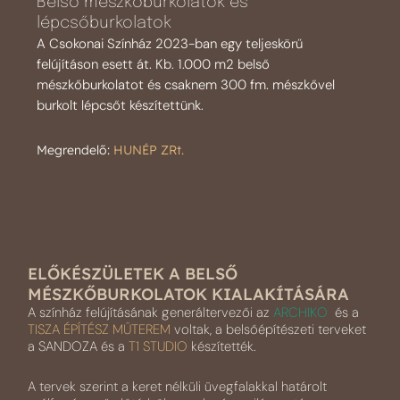
Belső mészkőburkolatok és
lépcsőburkolatok
A Csokonai Színház 2023-ban egy teljeskörű
felújításon esett át. Kb. 1.000 m2 belső
mészkőburkolatot és csaknem 300 fm. mészkővel
burkolt lépcsőt készítettünk.
Megrendelő:
HUNÉP ZRt.
ELŐKÉSZÜLETEK A BELSŐ
MÉSZKŐBURKOLATOK KIALAKÍTÁSÁRA
A színház felújításának generáltervezői az
ARCHIKO
és a
TISZA ÉPÍTÉSZ MŰTEREM
voltak, a belsőépítészeti terveket
a SANDOZA és a
T1 STUDIO
készítették.
A tervek szerint a keret nélküli üvegfalakkal határolt