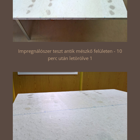
Impregnálószer teszt antik mészkő felületen - 10
perc után letörölve 1