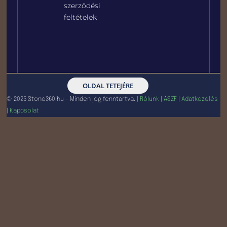
szerződési
feltételek
OLDAL TETEJÉRE
© 2025 Stone360.hu – Minden jog fenntartva. |
Rólunk
|
ÁSZF
|
Adatkezelés
|
Kapcsolat