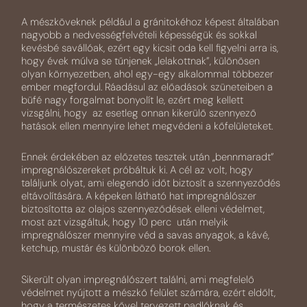
A mészköveknek például a gránitokéhoz képest általában
nagyobb a nedvességfelvételi képességük és sokkal
kevésbé savállóak, ezért egy kicsit oda kell figyelni arra is,
hogy évek múlva se tűnjenek „lelakottnak”, különösen
olyan környezetben, ahol egy-egy alkalommal többezer
ember megfordul. Ráadásul az előadások szüneteiben a
büfé nagy forgalmat bonyolít le, ezért meg kellett
vizsgálni, hogy az esetleg onnan kikerülő szennyező
hatások ellen mennyire lehet megvédeni a kőfelületeket.
Ennek érdekében az előzetes tesztek után „bennmaradt”
impregnálószereket próbáltuk ki. A cél az volt, hogy
találjunk olyat, ami elegendő időt biztosít a szennyeződés
eltávolítására. A képeken látható hat impregnálószer
biztosította az olajos szennyeződések elleni védelmet,
most azt vizsgáltuk, hogy 10 perc után melyik
impregnálószer mennyire véd a savas anyagok, a kávé,
ketchup, mustár és különböző borok ellen.
Sikerült olyan impregnálószert találni, ami megfelelő
védelmet nyújtott a mészkő felület számára, ezért eldőlt,
hogy a természetes kővel tervezett padlóknak és