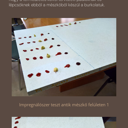
lépcsőknek ebből a mészkőből készül a burkolatuk.
Impregnálószer teszt antik mészkő felületen 1