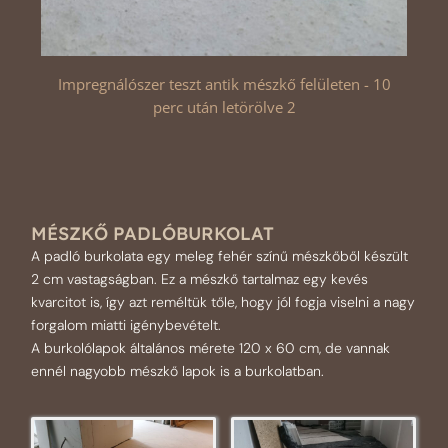
Impregnálószer teszt antik mészkő felületen - 10
perc után letörölve 2
MÉSZKŐ PADLÓBURKOLAT
A padló burkolata egy meleg fehér színű mészkőből készült
2 cm vastagságban. Ez a mészkő tartalmaz egy kevés
kvarcitot is, így azt reméltük tőle, hogy jól fogja viselni a nagy
forgalom miatti igénybevételt.
A burkolólapok általános mérete 120 x 60 cm, de vannak
ennél nagyobb mészkő lapok is a burkolatban.