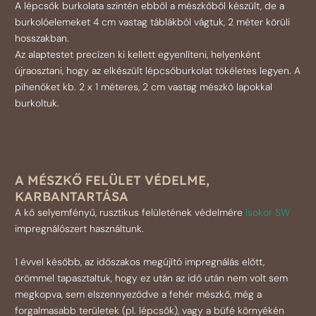
A lépcsők burkolata szintén ebből a mészkőből készült, de a
burkolóelemeket 4 cm vastag táblákból vágtuk, 2 méter körüli
hosszakban.
Az alaptestet precízen ki kellett egyenlíteni, helyenként
újraosztani, hogy az elkészült lépcsőburkolat tökéletes legyen. A
pihenőket kb. 2 x 1 méteres, 2 cm vastag mészkő lapokkal
burkoltuk.
A MÉSZKŐ FELÜLET VÉDELME,
KARBANTARTÁSA
A kő selyemfényű, rusztikus felületének védelmére
Isokor SW
impregnálószert használtunk.
1 évvel később, az időszakos megújító impregnálás előtt,
örömmel tapasztaltuk, hogy ez után az idő után nem volt sem
megkopva, sem elszennyeződve a fehér mészkő, még a
forgalmasabb területek (pl. lépcsők), vagy a büfé környékén