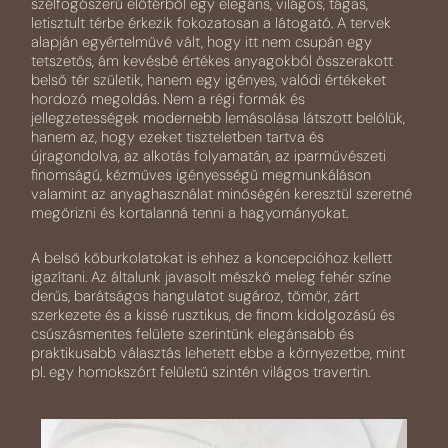
szélfogószerű előtérből egy elegáns, világos, tágas,
letisztult térbe érkezik fokozatosan a látogató. A tervek
alapján egyértelművé vált, hogy itt nem csupán egy
tetszetős, ám kevésbé értékes anyagokból összerakott
belső tér születik, hanem egy igényes, valódi értékeket
hordozó megoldás. Nem a régi formák és
jellegzetességek modernebb lemásolása látszott belőlük,
hanem az, hogy ezeket tiszteletben tartva és
újragondolva, az alkotás folyamatán, az iparművészeti
finomságú, kézműves igényességű megmunkáláson
valamint az anyaghasználat minőségén keresztül szeretné
megőrizni és kortalanná tenni a hagyományokat.
A belső kőburkolatokat is ehhez a koncepcióhoz kellett
igazítani. Az általunk javasolt mészkő meleg fehér színe
derűs, barátságos hangulatot sugároz, tömör, zárt
szerkezete és a kissé rusztikus, de finom kidolgozású és
csúszásmentes felülete szerintünk elegánsabb és
praktikusabb választás lehetett ebbe a környezetbe, mint
pl. egy homokszórt felületű szintén világos travertin.