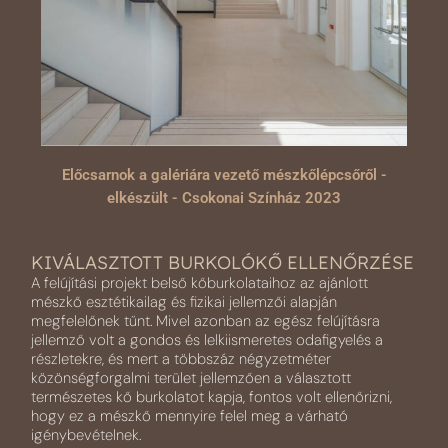
Előcsarnok a galériára vezető mészkőlépcsőről -
elkészült - Csokonai Színház 2023
KIVÁLASZTOTT BURKOLÓKŐ ELLENŐRZÉSE
A felújítási projekt belső kőburkolataihoz az ajánlott
mészkő esztétikailag és fizikai jellemzői alapján
megfelelőnek tűnt. Mivel azonban az egész felújításra
jellemző volt a gondos és lelkiismeretes odafigyelés a
részletekre, és mert a többszáz négyzetméter
közönségforgalmi terület jellemzően a választott
természetes kő burkolatot kapja, fontos volt ellenőrizni,
hogy ez a mészkő mennyire felel meg a várható
igénybevételnek.