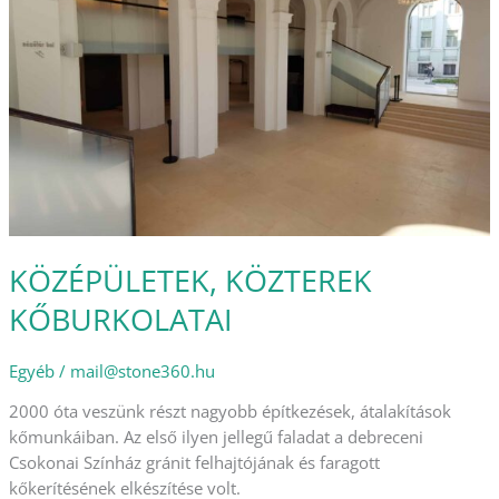
KÖZÉPÜLETEK, KÖZTEREK
KŐBURKOLATAI
Egyéb
/
mail@stone360.hu
2000 óta veszünk részt nagyobb építkezések, átalakítások
kőmunkáiban. Az első ilyen jellegű faladat a debreceni
Csokonai Színház gránit felhajtójának és faragott
kőkerítésének elkészítése volt.