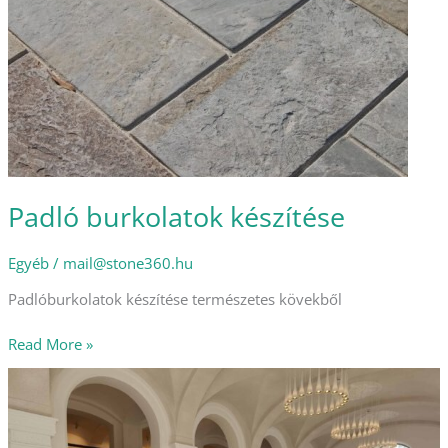
Padló burkolatok készítése
Egyéb
/
mail@stone360.hu
Padlóburkolatok készítése természetes kövekből
Read More »
KÖZÉPÜLETEK,
KÖZTEREK
KŐBURKOLATAI