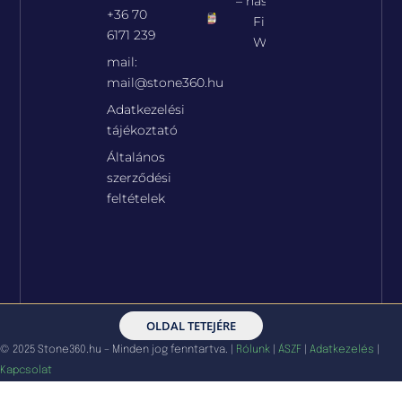
vagy
– hasított
lakásfelújítások
+36 70
Fila
során. Az
6171 239
alábbiakban
WET
ezekből
mail:
mutatunk
be
mail@stone360.hu
néhányat.
Lépcsők,ablakp
Adatkezelési
fedkövek
tájékoztató
stb.
Általános
szerződési
feltételek
OLDAL TETEJÉRE
© 2025 Stone360.hu – Minden jog fenntartva. |
Rólunk
|
ÁSZF
|
Adatkezelés
|
Kapcsolat