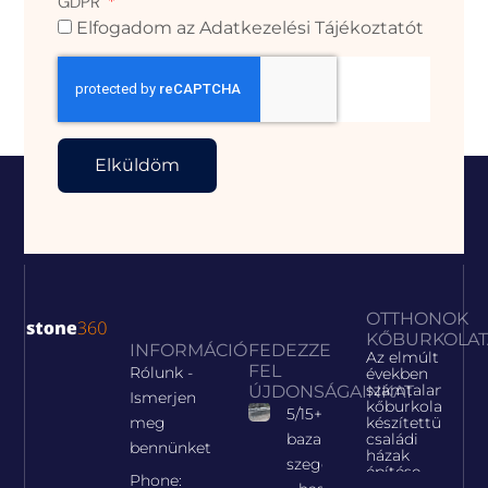
GDPR
Elfogadom az Adatkezelési Tájékoztatót
Elküldöm
OTTHONOK
KŐBURKOLAT
INFORMÁCIÓ
FEDEZZE
Az elmúlt
FEL
Rólunk -
években
számtalan
ÚJDONSÁGAINKAT
Ismerjen
kőburkolatot
5/15+ cm
készítettünk
meg
családi
bazalt
bennünket
házak
szegélykő
építése
Phone: