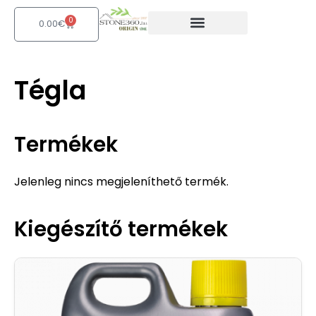
Skip
0
Kosár
to
0.00
€
content
Tégla
Termékek
Jelenleg nincs megjeleníthető termék.
Kiegészítő termékek