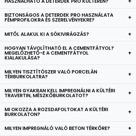
HASZNÁLHATÓ A DETERDEK PRO KÜLTÉREN?
+
BIZTONSÁGOS A DETERDEK PRO HASZNÁLATA
+
FÉMPROFILOKRA ÉS SZERELVÉNYEKRE?
MITŐL ALAKUL KI A SÓKIVIRÁGZÁS?
+
HOGYAN TÁVOLÍTHATÓ EL A CEMENTFÁTYOL?
MEGELŐZHETŐ-E A CEMENTFÁTYOL
+
KIALAKULÁSA?
MILYEN TISZTÍTÓSZER VALÓ PORCELÁN
+
TÉRBURKOLATRA?
MILYEN GYAKRAN KELL IMPREGNÁLNI A KÜLTÉRI
+
TRAVERTIN, MÉSZKŐBURKOLATOT?
MI OKOZZA A ROZSDAFOLTOKAT A KÜLTÉRI
+
BURKOLATON?
MILYEN IMPREGNÁLÓ VALÓ BETON TÉRKŐRE?
+