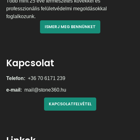
Több mint 25 éve természetes kövekkel és
professzionális felületvédelmi megoldásokkal
foglalkozunk.
ISMERJ MEG BENNÜNKET
Kapcsolat
Telefon:
+36 70 6171 239
e-mail:
mail@stone360.hu
KAPCSOLATFELVÉTEL