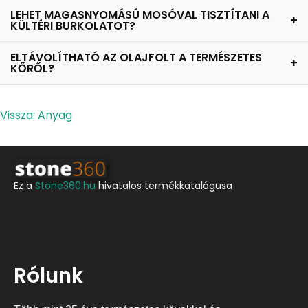
LEHET MAGASNYOMÁSÚ MOSÓVAL TISZTÍTANI A
+
KÜLTÉRI BURKOLATOT?
ELTÁVOLÍTHATÓ AZ OLAJFOLT A TERMÉSZETES
+
KŐRŐL?
Vissza: Anyag
Ez a
Stone360.hu
hivatalos termékkatalógusa
Rólunk