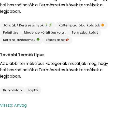
hol használhatók a Természetes kövek termékek a
legjobban.
Járdák / Kerti sétányok
Kültéri padlóburkolatok
Felújítás
Medence körüli burkolat
Teraszburkolat
Kerti falazóelemek
Lábazatok
További Terméktípus
Az alábbi terméktípus kategóriák mutatják meg, hogy
hol használhatók a Természetes kövek termékek a
legjobban.
Burkolólap
Lapkő
Vissza: Anyag