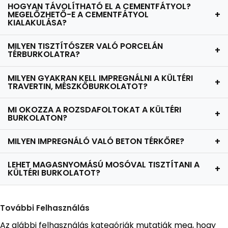
HOGYAN TÁVOLÍTHATÓ EL A CEMENTFÁTYOL?
MEGELŐZHETŐ-E A CEMENTFÁTYOL
+
KIALAKULÁSA?
MILYEN TISZTÍTÓSZER VALÓ PORCELÁN
+
TÉRBURKOLATRA?
MILYEN GYAKRAN KELL IMPREGNÁLNI A KÜLTÉRI
+
TRAVERTIN, MÉSZKŐBURKOLATOT?
MI OKOZZA A ROZSDAFOLTOKAT A KÜLTÉRI
+
BURKOLATON?
MILYEN IMPREGNÁLÓ VALÓ BETON TÉRKŐRE?
+
LEHET MAGASNYOMÁSÚ MOSÓVAL TISZTÍTANI A
+
KÜLTÉRI BURKOLATOT?
További Felhasználás
Az alábbi felhasználás kategóriák mutatják meg, hogy