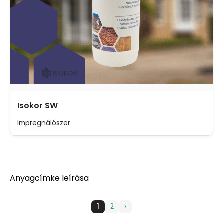
Isokor SW
Impregnálószer
Anyagcímke leírása
1
2
›