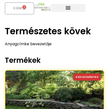
Skip
0
Kosár
to
0.00
€
content
Természetes kövek
Anyagcímke bevezetője
Termékek