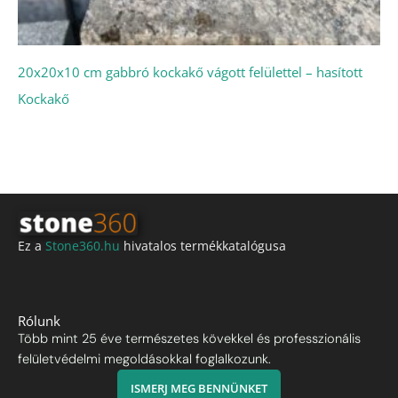
20x20x10 cm gabbró kockakő vágott felülettel – hasított
Kockakő
Ez a
Stone360.hu
hivatalos termékkatalógusa
Rólunk
Több mint 25 éve természetes kövekkel és professzionális
felületvédelmi megoldásokkal foglalkozunk.
ISMERJ MEG BENNÜNKET