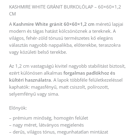
KASHMIRE WHITE GRÁNIT BURKOLÓLAP – 60×60×1,2
CM
A
Kashmire White gránit 60×60×1,2 cm
méretű lapjai
modern és tágas hatást kölcsönöznek a tereknek. A
világos, fehér-zöld tónusú természetes kő elegáns
választás nagyobb nappalikba, előterekbe, teraszokra
vagy közületi belső terekbe.
Az 1,2 cm vastagságú kivitel nagyobb stabilitást biztosít,
ezért különösen alkalmas
forgalmas padlókhoz és
kültéri használatra
. A lapok többféle felületkezeléssel
kaphatók: magasfényű, matt csiszolt, polírozott,
selyemfényű vagy sima.
Előnyök:
– prémium minőség, homogén felület
– nagy méret, látványos megjelenés
– derűs, világos tónus, megunhatatlan mintázat