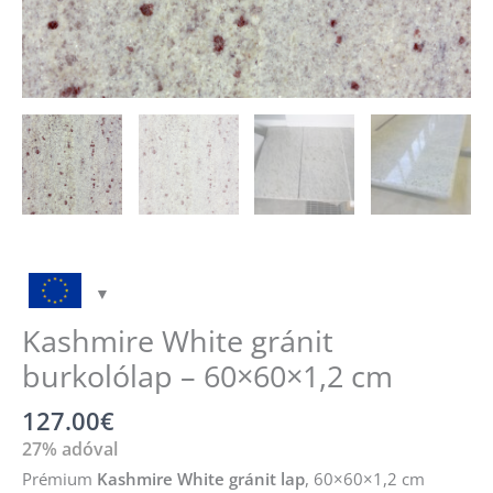
Kashmire White gránit
burkolólap – 60×60×1,2 cm
127.00
€
27% adóval
Prémium
Kashmire White gránit lap
, 60×60×1,2 cm