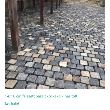
14/16 cm felezett bazalt kockakő – hasított
Kockakő