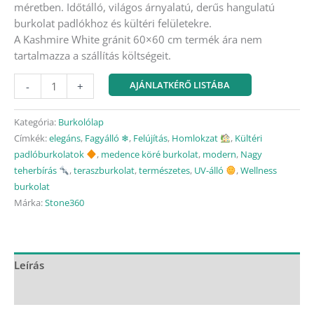
méretben. Időtálló, világos árnyalatú, derűs hangulatú
burkolat padlókhoz és kültéri felületekre.
A Kashmire White gránit 60×60 cm termék ára nem
tartalmazza a szállítás költségeit.
AJÁNLATKÉRŐ LISTÁBA
-
+
Kategória:
Burkolólap
Címkék:
elegáns
,
Fagyálló ❄︎
,
Felújítás
,
Homlokzat
,
Kültéri
padlóburkolatok
,
medence köré burkolat
,
modern
,
Nagy
teherbírás
,
teraszburkolat
,
természetes
,
UV-álló
,
Wellness
burkolat
Márka:
Stone360
Leírás
További információk