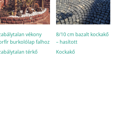
zabálytalan vékony
8/10 cm bazalt kockakő
orfír burkolólap falhoz
– hasított
zabálytalan térkő
Kockakő