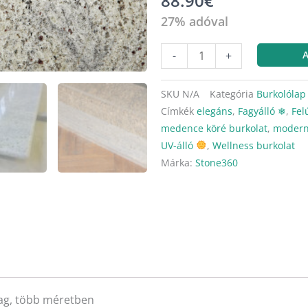
88.90
€
27% adóval
-
+
A
SKU
N/A
Kategória
Burkolólap
Címkék
elegáns
,
Fagyálló ❄︎
,
Fel
medence köré burkolat
,
moder
UV-álló
,
Wellness burkolat
Márka:
Stone360
tag, több méretben