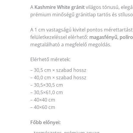
A
Kashmire White gránit
világos tónusú, elegá
prémium minőségű gránitlap tartós és stíluso
A 1 cm vastagságú kivitel pontos mérettartást
felületkezeléssel elérhető:
magasfényű, políro
megtalálható a megfelelő megoldás.
Elérhető méretek:
– 30,5 cm × szabad hossz
– 40,0 cm × szabad hossz
– 30,5×30,5 cm
– 30,5×61,0 cm
– 40×40 cm
– 40×60 cm
Főbb előnyei: