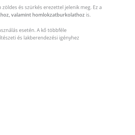
zöldes és szürkés erezettel jelenik meg. Ez a
okhoz, valamint homlokzatburkolathoz
is.
asználás esetén. A kő többféle
ítészeti és lakberendezési igényhez