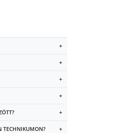
+
+
+
+
+
ZÖTT?
+
ÁN TECHNIKUMON?