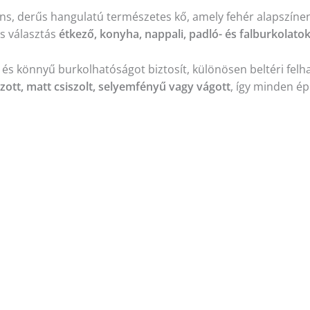
ns, derűs hangulatú természetes kő, amely fehér alapszínen 
s választás
étkező, konyha, nappali, padló- és falburkolat
 és könnyű burkolhatóságot biztosít, különösen beltéri felh
zott, matt csiszolt, selyemfényű vagy vágott
, így minden ép