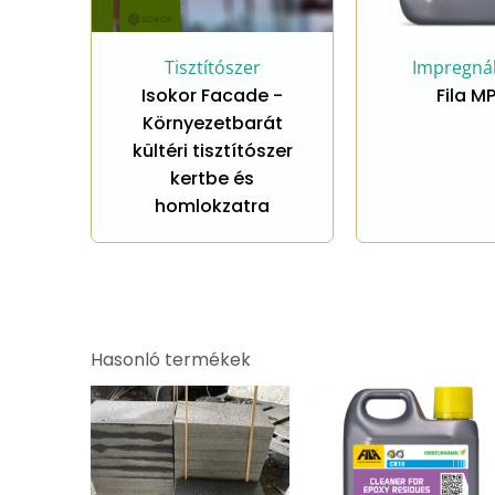
sztítószer
Impregnálószer
or Facade -
Fila MP90
F
yezetbarát
i tisztítószer
ertbe és
lokzatra
Hasonló termékek