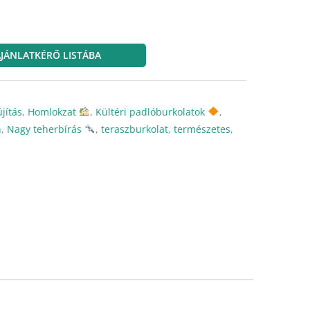
JÁNLATKÉRŐ LISTÁBA
újítás
,
Homlokzat
,
Kültéri padlóburkolatok
,
n
,
Nagy teherbírás
,
teraszburkolat
,
természetes
,