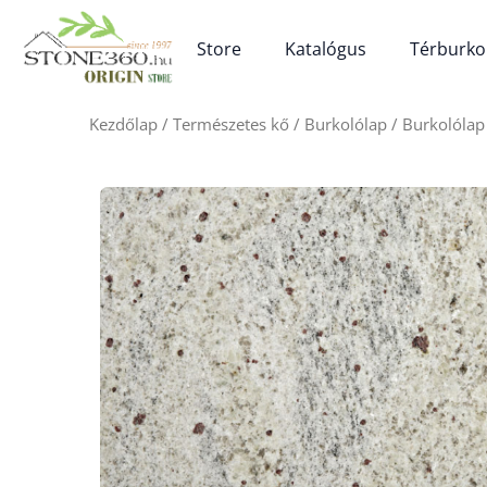
Skip
to
Store
Katalógus
Térburko
content
Kezdőlap
/
Természetes kő
/
Burkolólap
/ Burkolólap