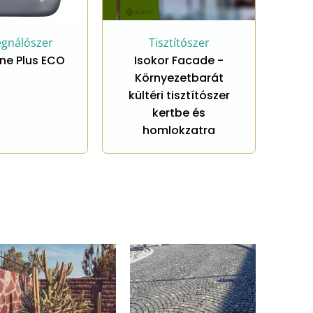
Tisztítószer
Impregnálószer
Isokor Facade -
Fila MP90
Környezetbarát
kültéri tisztítószer
kertbe és
homlokzatra