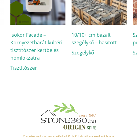
Isokor Facade –
10/10+ cm bazalt
S
Környezetbarát kültéri
szegélykő – hasított
p
tisztítószer kertbe és
Szegélykő
S
homlokzatra
Tisztítószer