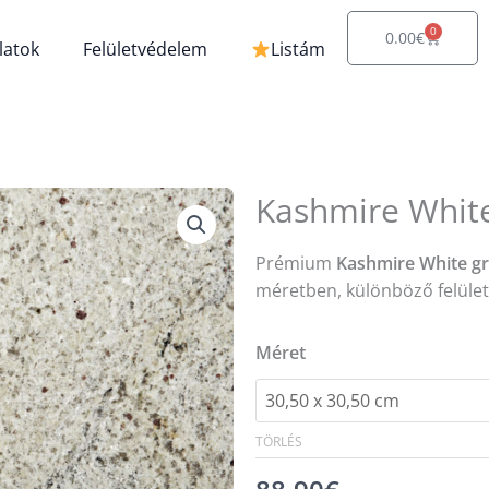
0
Kosár
0.00
€
latok
Felületvédelem
Listám
Kashmire White
Prémium
Kashmire White gr
méretben, különböző felületk
Kashmire
Méret
White
gránit
burkolólap
TÖRLÉS
mennyiség