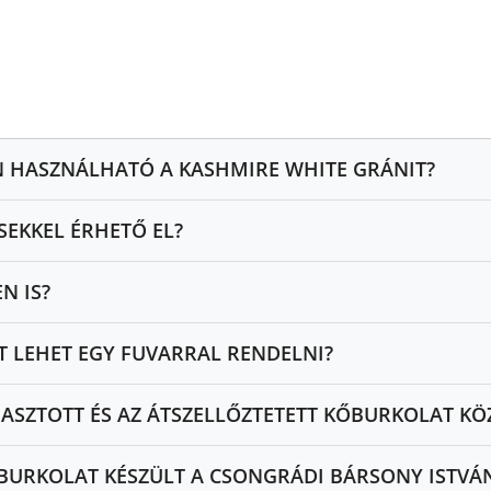
N HASZNÁLHATÓ A KASHMIRE WHITE GRÁNIT?
SEKKEL ÉRHETŐ EL?
N IS?
 LEHET EGY FUVARRAL RENDELNI?
ASZTOTT ÉS AZ ÁTSZELLŐZTETETT KŐBURKOLAT KÖ
ŐBURKOLAT KÉSZÜLT A CSONGRÁDI BÁRSONY ISTV