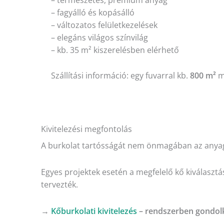
– természetes, prémium anyag
– fagyálló és kopásálló
– változatos felületkezelések
– elegáns világos színvilág
– kb. 35 m² kiszerelésben elérhető
Szállítási információ: egy fuvarral kb.
800 m²
me
Kivitelezési megfontolás
A burkolat tartósságát nem önmagában az anyag
Egyes projektek esetén a megfelelő kő kiválasztás
tervezték.
→
Kőburkolati kivitelezés
– rendszerben gondol