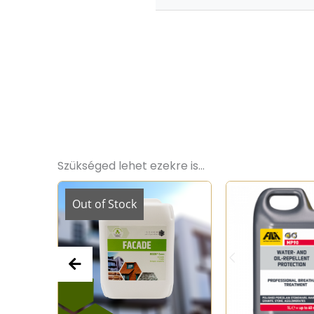
Szükséged lehet ezekre is...
tock