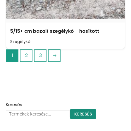
5/15+ cm bazalt szegélykő – hasított
Szegélykő
1
2
3
→
Keresés
KERESÉS