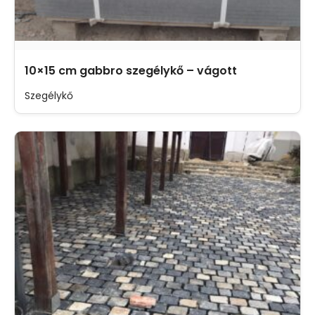
10×15 cm gabbro szegélykő – vágott
Szegélykő