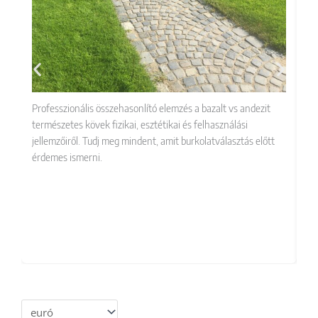
Professzionális összehasonlító elemzés a bazalt vs andezit
A 
természetes kövek fizikai, esztétikai és felhasználási
kő
jellemzőiről. Tudj meg mindent, amit burkolatválasztás előtt
ga
érdemes ismerni.