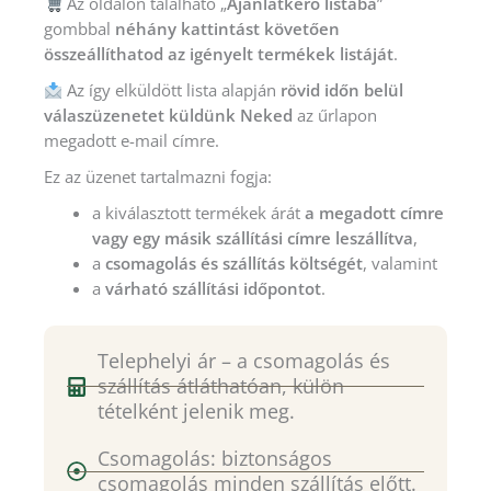
Az oldalon található „
Ajánlatkérő listába
”
gombbal
néhány kattintást követően
összeállíthatod az igényelt termékek listáját
.
Az így elküldött lista alapján
rövid időn belül
válaszüzenetet küldünk Neked
az űrlapon
megadott e-mail címre.
Ez az üzenet tartalmazni fogja:
a kiválasztott termékek árát
a megadott címre
vagy egy másik szállítási címre leszállítva
,
a
csomagolás és szállítás költségét
, valamint
a
várható szállítási időpontot
.
Telephelyi ár – a csomagolás és
szállítás átláthatóan, külön
tételként jelenik meg.
Csomagolás: biztonságos
csomagolás minden szállítás előtt.