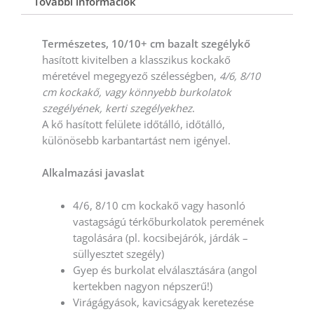
További információk
Természetes, 10/10+ cm bazalt szegélykő
hasított kivitelben a klasszikus kockakő
méretével megegyező szélességben,
4/6, 8/10
cm kockakő, vagy könnyebb burkolatok
szegélyének, kerti szegélyekhez
.
A kő hasított felülete időtálló, időtálló,
különösebb karbantartást nem igényel.
Alkalmazási javaslat
4/6, 8/10 cm kockakő vagy hasonló
vastagságú térkőburkolatok peremének
tagolására (pl. kocsibejárók, járdák –
süllyesztet szegély)
Gyep és burkolat elválasztására (angol
kertekben nagyon népszerű!)
Virágágyások, kavicságyak keretezése