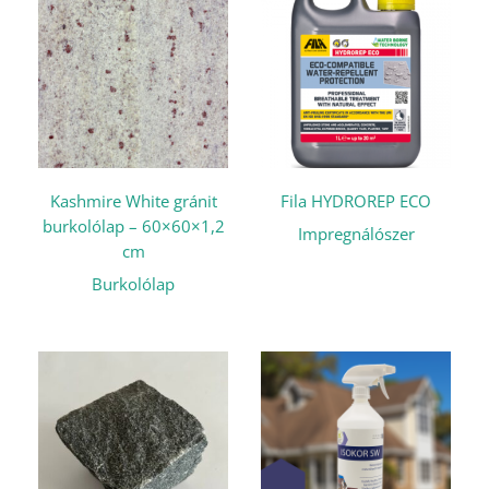
Kashmire White gránit
Fila HYDROREP ECO
burkolólap – 60×60×1,2
Impregnálószer
cm
Burkolólap