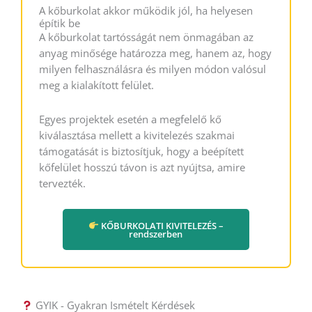
A kőburkolat akkor működik jól, ha helyesen
építik be
A kőburkolat tartósságát nem önmagában az
anyag minősége határozza meg, hanem az, hogy
milyen felhasználásra és milyen módon valósul
meg a kialakított felület.
Egyes projektek esetén a megfelelő kő
kiválasztása mellett a kivitelezés szakmai
támogatását is biztosítjuk, hogy a beépített
kőfelület hosszú távon is azt nyújtsa, amire
tervezték.
KŐBURKOLATI KIVITELEZÉS –
rendszerben
GYIK - Gyakran Ismételt Kérdések