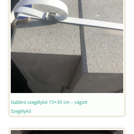
Gabbró szegélykő 15×30 cm – vágott
Szegélykő