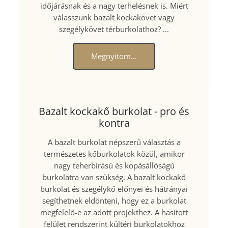
időjárásnak és a nagy terhelésnek is. Miért
válasszunk bazalt kockakövet vagy
szegélykövet térburkolathoz? ...
Megnyitom...
Bazalt kockakő burkolat - pro és
kontra
A bazalt burkolat népszerű választás a
természetes kőburkolatok közül, amikor
nagy teherbírású és kopásállóságú
burkolatra van szükség. A bazalt kockakő
burkolat és szegélykő előnyei és hátrányai
segíthetnek eldönteni, hogy ez a burkolat
megfelelő-e az adott projekthez. A hasított
felület rendszerint kültéri burkolatokhoz