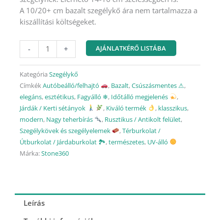
A 10/20+ cm bazalt szegélykő ára nem tartalmazza a
kiszállítási költségeket.
10/20+
AJÁNLATKÉRŐ LISTÁBA
-
+
cm
bazalt
Kategória
Szegélykő
szegélykő
Címkék
Autóbeálló/felhajtó
,
Bazalt
,
Csúszásmentes ⚠
,
-
elegáns
,
esztétikus
,
Fagyálló ❄︎
,
Időtálló megjelenés
,
hasított
Járdák / Kerti sétányok
,
Kiváló termék
,
klasszikus
,
mennyiség
modern
,
Nagy teherbírás
,
Rusztikus / Antikolt felület
,
Szegélykövek és szegélyelemek
,
Térburkolat /
Útburkolat / Járdaburkolat 🏞
,
természetes
,
UV-álló
Márka:
Stone360
Leírás