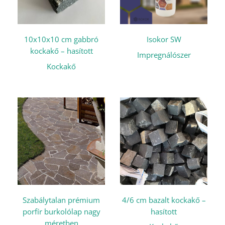
10x10x10 cm gabbró
Isokor SW
kockakő – hasított
Impregnálószer
Kockakő
Szabálytalan prémium
4/6 cm bazalt kockakő –
porfír burkolólap nagy
hasított
méretben