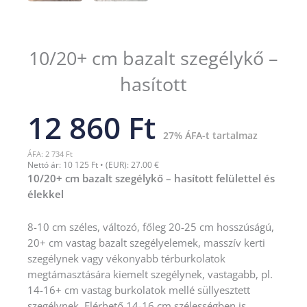
10/20+ cm bazalt szegélykő –
hasított
12 860 Ft
27% ÁFA-t tartalmaz
ÁFA: 2 734 Ft
Nettó ár: 10 125 Ft • (EUR): 27.00 €
10/20+ cm bazalt szegélykő – hasított felülettel és
élekkel
8-10 cm széles, változó, főleg 20-25 cm hosszúságú,
20+ cm vastag bazalt szegélyelemek, masszív kerti
szegélynek vagy vékonyabb térburkolatok
megtámasztására kiemelt szegélynek, vastagabb, pl.
14-16+ cm vastag burkolatok mellé süllyesztett
szegélynek. Elérhető 14-16 cm szélességben is.