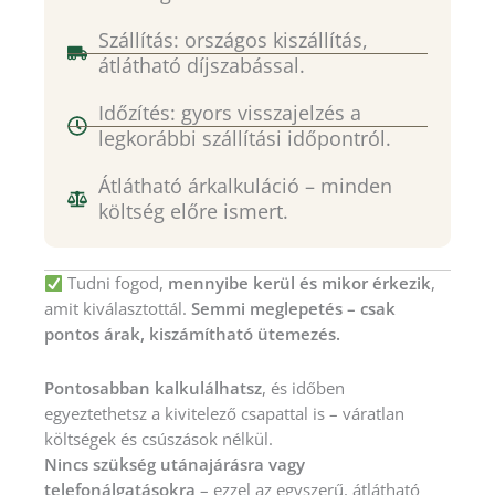
Szállítás: országos kiszállítás,
átlátható díjszabással.
Időzítés: gyors visszajelzés a
legkorábbi szállítási időpontról.
Átlátható árkalkuláció – minden
költség előre ismert.
Tudni fogod,
mennyibe kerül és mikor érkezik
,
amit kiválasztottál.
Semmi meglepetés – csak
pontos árak, kiszámítható ütemezés.
Pontosabban kalkulálhatsz
, és időben
egyeztethetsz a kivitelező csapattal is – váratlan
költségek és csúszások nélkül.
Nincs szükség utánajárásra vagy
telefonálgatásokra
– ezzel az egyszerű, átlátható