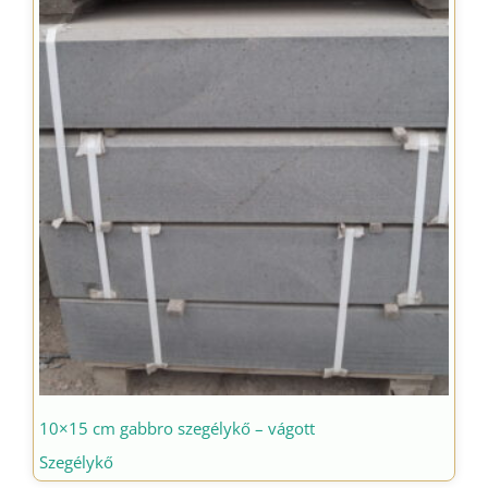
10×15 cm gabbro szegélykő – vágott
Szegélykő