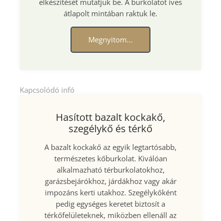
elkészítését mutatjuk be. A burkolatot íves
átlapolt mintában raktuk le.
Megnyitom...
Kapcsolódó infó
Hasított bazalt kockakő,
szegélykő és térkő
A bazalt kockakő az egyik legtartósabb,
természetes kőburkolat. Kiválóan
alkalmazható térburkolatokhoz,
garázsbejárókhoz, járdákhoz vagy akár
impozáns kerti utakhoz. Szegélykőként
pedig egységes keretet biztosít a
térkőfelületeknek, miközben ellenáll az