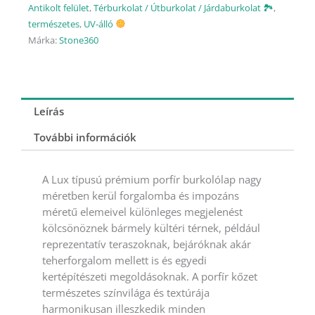
Antikolt felület
,
Térburkolat / Útburkolat / Járdaburkolat 🏞
,
természetes
,
UV-álló
Márka:
Stone360
Leírás
További információk
A Lux típusú prémium porfír burkolólap nagy
méretben kerül forgalomba és impozáns
méretű elemeivel különleges megjelenést
kölcsönöznek bármely kültéri térnek, például
reprezentatív teraszoknak, bejáróknak akár
teherforgalom mellett is és egyedi
kertépítészeti megoldásoknak. A porfír kőzet
természetes színvilága és textúrája
harmonikusan illeszkedik minden