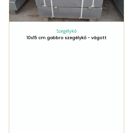
t
Impregnálószer
Fila Stone Plus ECO