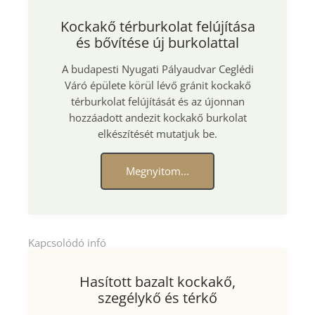
Kockakő térburkolat felújítása
és bővítése új burkolattal
A budapesti Nyugati Pályaudvar Ceglédi
Váró épülete körül lévő gránit kockakő
térburkolat felújítását és az újonnan
hozzáadott andezit kockakő burkolat
elkészítését mutatjuk be.
Megnyitom...
Kapcsolódó infó
Hasított bazalt kockakő,
szegélykő és térkő