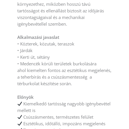
környezethez, miközben hosszú távú
tartósságot és ellenállást biztosít az időjárás
viszontagságaival és a mechanikai
igénybevétellel szemben.
Alkalmazási javaslat
• Közterek, közutak, teraszok
• Járdák
• Kerti út, sétány
• Medencék körüli területek burkolására
ahol kiemelten fontos az esztétikus megjelenés,
a teherbírás és a csúszásmentesség a
térburkolat készítése során.
Előnyök
Kiemelkedő tartósság nagyobb igénybevétel
mellett is
Csúszásmentes, természetes felület
Esztétikus, időtálló, impozáns megjelenés