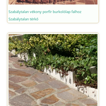
Szabálytalan vékony porfír burkolólap falhoz
Szabálytalan térkő