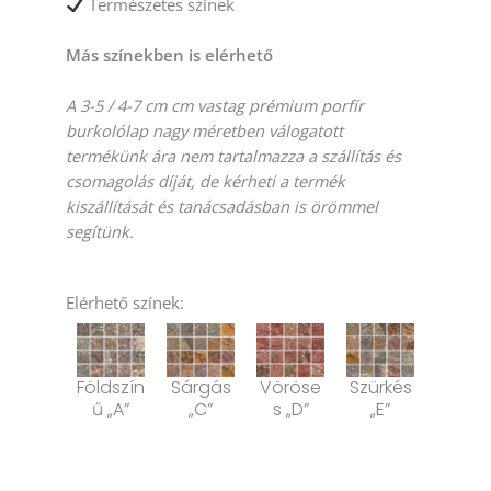
Természetes színek
Más színekben is elérhető
A 3-5 / 4-7 cm cm vastag prémium porfír
burkolólap nagy méretben válogatott
termékünk ára nem tartalmazza a szállítás és
csomagolás díját, de kérheti a termék
kiszállítását és tanácsadásban is örömmel
segítünk.
Elérhető színek:
Szürkés
Földszín
Sárgás
Vöröse
„E”
ű „A”
„C”
s „D”