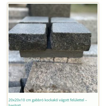
20x20x10 cm gabbró kockakő vágott felülettel –
hasított