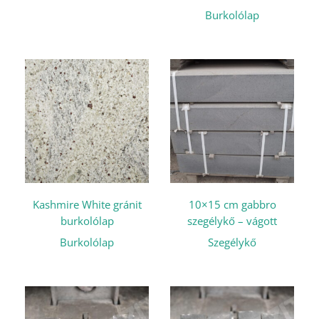
Burkolólap
Kashmire White gránit
10×15 cm gabbro
burkolólap
szegélykő – vágott
Burkolólap
Szegélykő