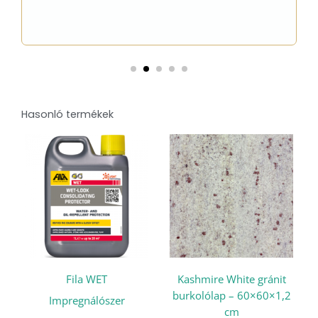
Hasonló termékek
Fila WET
Kashmire White gránit
burkolólap – 60×60×1,2
Impregnálószer
cm