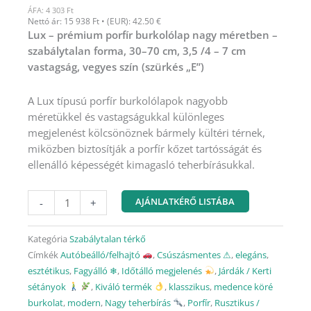
ÁFA: 4 303 Ft
Nettó ár: 15 938 Ft • (EUR): 42.50 €
Lux – prémium porfír burkolólap nagy méretben –
szabálytalan forma, 30–70 cm, 3,5 /4 – 7 cm
vastagság, vegyes szín (szürkés „E”)
A Lux típusú porfír burkolólapok nagyobb
méretükkel és vastagságukkal különleges
megjelenést kölcsönöznek bármely kültéri térnek,
miközben biztosítják a porfír kőzet tartósságát és
ellenálló képességét kimagasló teherbírásukkal.
Szabálytalan
AJÁNLATKÉRŐ LISTÁBA
-
+
prémium
porfír
Kategória
Szabálytalan térkő
burkolólap
Címkék
Autóbeálló/felhajtó
,
Csúszásmentes ⚠
,
elegáns
,
nagy
esztétikus
,
Fagyálló ❄︎
,
Időtálló megjelenés
,
Járdák / Kerti
méretben
sétányok
,
Kiváló termék
,
klasszikus
,
medence köré
mennyiség
burkolat
,
modern
,
Nagy teherbírás
,
Porfír
,
Rusztikus /