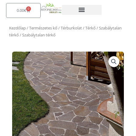
Skip
0
to
Kosár
0.00
€
content
Kezdőlap
/
Természetes kő
/
Térburkolat
/
Térkő
/
Szabálytalan
térkő
/ Szabálytalan térkő