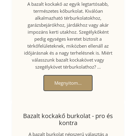
A bazalt kockakő az egyik legtartósabb,
természetes kőburkolat. Kiválóan
alkalmazható térburkolatokhoz,
garázsbejárókhoz, járdákhoz vagy akár
impozáns kerti utakhoz. Szegélykőként
pedig egységes keretet biztosít a
térkőfelületeknek, miközben ellenáll az
időjárásnak és a nagy terhelésnek is. Miért
válasszunk bazalt kockakövet vagy
szegélykövet térburkolathoz? ...
Megnyitom...
Bazalt kockakő burkolat - pro és
kontra
A bazalt burkolat népszerű választás a