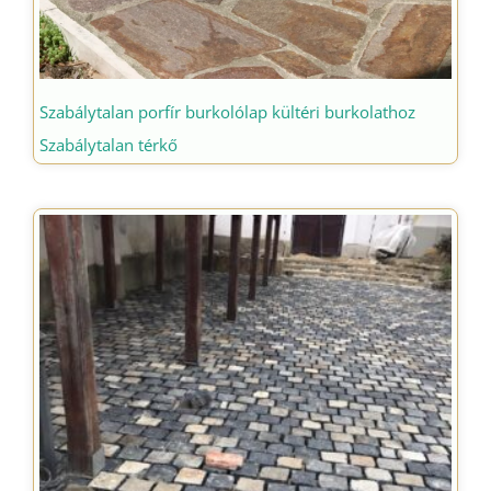
Szabálytalan porfír burkolólap kültéri burkolathoz
Szabálytalan térkő