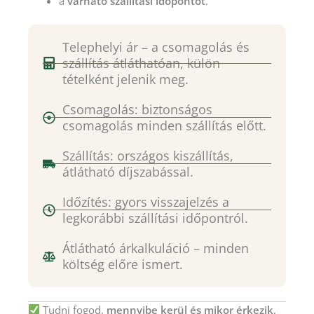
a
várható szállítási időpontot
.
Telephelyi ár – a csomagolás és
szállítás átláthatóan, külön
tételként jelenik meg.
Csomagolás: biztonságos
csomagolás minden szállítás előtt.
Szállítás: országos kiszállítás,
átlátható díjszabással.
Időzítés: gyors visszajelzés a
legkorábbi szállítási időpontról.
Átlátható árkalkuláció – minden
költség előre ismert.
Tudni fogod,
mennyibe kerül és mikor érkezik
,