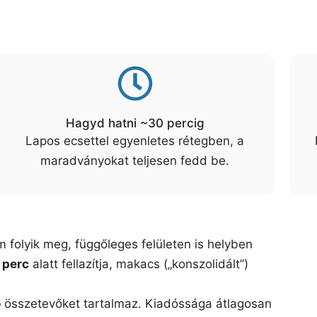
Hagyd hatni ~30 percig
Lapos ecsettel egyenletes rétegben, a
maradványokat teljesen fedd be.
 folyik meg, függőleges felületen is helyben
 perc
alatt fellazítja, makacs („konszolidált”)
ó
összetevőket tartalmaz. Kiadóssága átlagosan