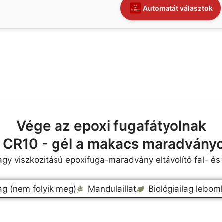
Automatát választok
Vége az epoxi fugafátyolnak
a CR10 - gél a makacs maradvány
agy viszkozitású epoxifuga-maradvány eltávolító fal- és
lag (nem folyik meg)
Mandulaillat
Biológiailag lebom