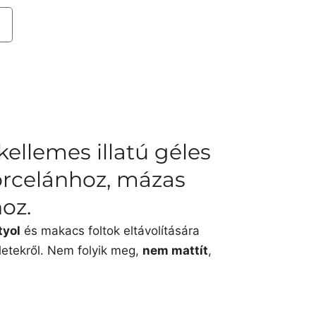
r
kellemes illatú géles
porcelánhoz, mázas
oz.
tyol
és makacs foltok eltávolítására
letekről. Nem folyik meg,
nem mattít
,