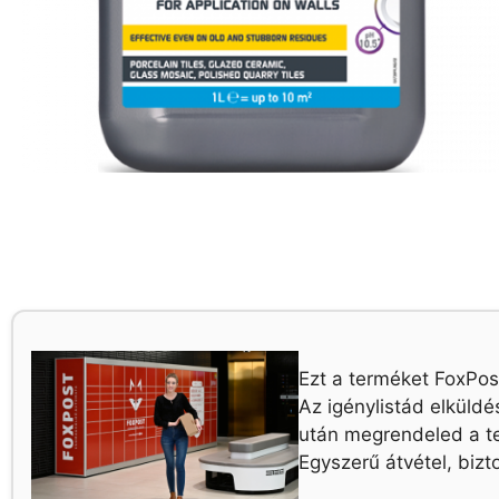
Ezt a terméket FoxPo
Az igénylistád elküld
után megrendeled a t
Egyszerű átvétel, bizt