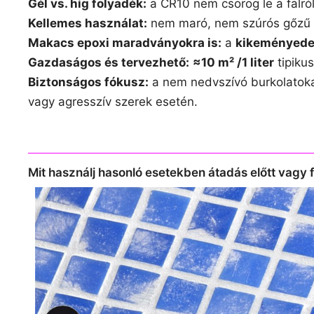
Gél vs. híg folyadék:
a CR10 nem csorog le a falró
Kellemes használat:
nem maró, nem szúrós gőzű „
Makacs epoxi maradványokra is:
a
kikeményede
Gazdaságos és tervezhető:
≈10 m² /1 liter
tipikus
Biztonságos fókusz:
a nem nedvszívó burkolatok
vagy agresszív szerek esetén.
Mit használj hasonló esetekben átadás előtt vagy f