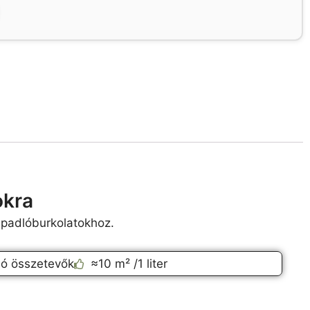
okra
 padlóburkolatokhoz.
ló összetevők
≈10 m² /1 liter