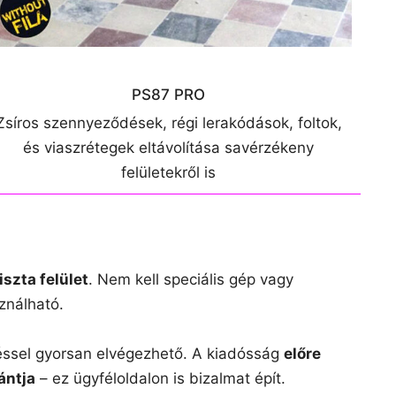
PS87 PRO
Zsíros szennyeződések, régi lerakódások, foltok,
és viaszrétegek eltávolítása savérzékeny
felületekről is
iszta felület
. Nem kell speciális gép vagy
ználható.
éssel gyorsan elvégezhető. A kiadósság
előre
ántja
– ez ügyféloldalon is bizalmat épít.