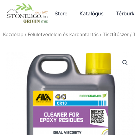
Skip
to
Store
Katalógus
Térburk
content
Kezdőlap
/
Felületvédelem és karbantartás
/
Tisztítószer
/ 