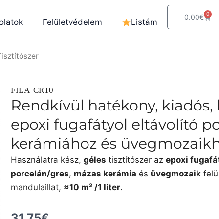
0
Kosá
0.00
€
olatok
Felületvédelem
Listám
Tisztítószer
FILA CR10
Rendkívül hatékony, kiadós, 
epoxi fugafátyol eltávolító 
kerámiához és üvegmozaikh
Használatra kész,
géles
tisztítószer az
epoxi fugafá
porcelán/gres
,
mázas kerámia
és
üvegmozaik
felü
mandulaillat,
≈10 m² /1 liter
.
31.75
€