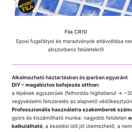
Fila CR10
Epoxi fugafátyol és maradványok eltávolítása n
abszorbens felületekről
Alkalmazható háztartásban és iparban egyaránt
DIY – magabiztos befejezés otthon:
a lépések egyszerűek (felhordás hígítatlanul → ~
vegyvédelmi felszerelés az alapvető védőkesztyűn
Professzionális használatra szakemberek szám
gyors és kiszámítható munka: nagyobb felületen
e
kalkulálható
, a kezelési idő jól ütemezhető, a ne