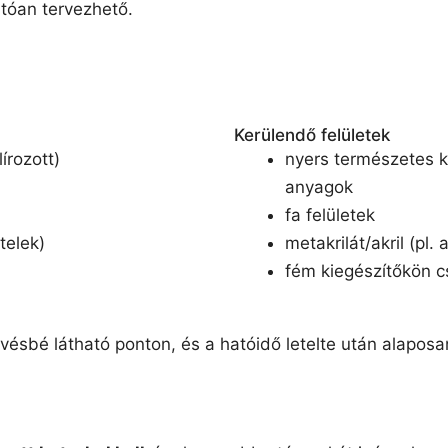
atóan tervezhető.
Kerülendő felületek
írozott)
nyers természetes 
anyagok
fa felületek
itelek)
metakrilát/akril (pl. 
fém kiegészítőkön c
vésbé látható ponton, és a hatóidő letelte után alaposan