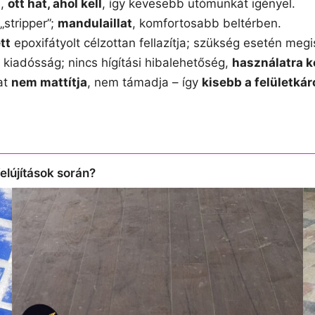
l,
ott hat, ahol kell
, így kevesebb utómunkát igényel.
stripper”;
mandulaillat
, komfortosabb beltérben.
tt
epoxifátyolt célzottan fellazítja; szükség esetén meg
 kiadósság; nincs hígítási hibalehetőség,
használatra k
at
nem mattítja
, nem támadja – így
kisebb a felületká
elújítások során?