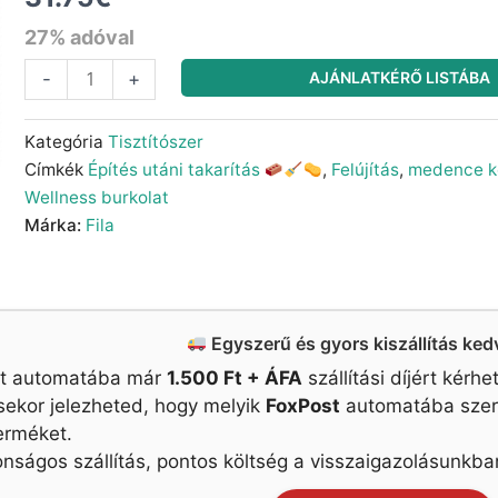
27% adóval
Fila
AJÁNLATKÉRŐ LISTÁBA
-
+
CR10
mennyiség
Kategória
Tisztítószer
Címkék
Építés utáni takarítás
,
Felújítás
,
medence kö
Wellness burkolat
Márka:
Fila
Egyszerű és gyors kiszállítás ke
st automatába már
1.500 Ft + ÁFA
szállítási díjért kérh
ésekor jelezheted, hogy melyik
FoxPost
automatába szeret
erméket.
onságos szállítás, pontos költség a visszaigazolásunkba