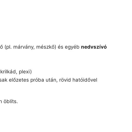
kő (pl. márvány, mészkő) és egyéb
nedvszívó
akrilkád, plexi)
sak előzetes próba után, rövid hatóidővel
 öblíts.