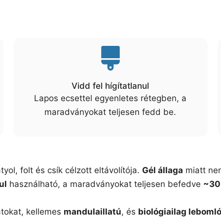
Vidd fel hígítatlanul
Lapos ecsettel egyenletes rétegben, a
maradványokat teljesen fedd be.
l, folt és csík célzott eltávolítója.
Gél állaga
miatt nem
ul
használható, a maradványokat teljesen befedve
~30
tokat, kellemes
mandulaillatú
, és
biológiailag leboml