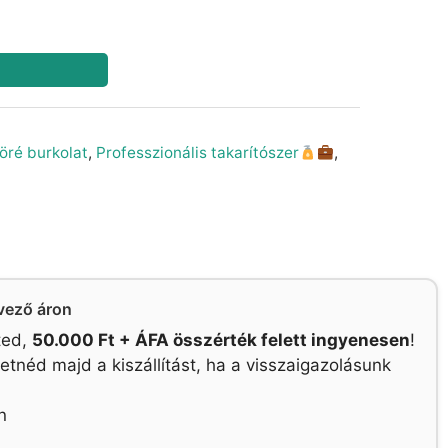
ré burkolat
,
Professzionális takarítószer
,
dvező áron
eted,
50.000 Ft + ÁFA összérték felett ingyenesen
!
néd majd a kiszállítást, ha a visszaigazolásunk
n