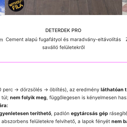
DETERDEK PRO
Cement alapú fugafátyol és maradvány-eltávolítás
em
saválló felületekről
30 perc → dörzsölés → öblítés), az eredmény
láthatóan t
 túl;
nem folyik meg
, függőlegesen is kényelmesen has
ára:
gyenletesen teríthető
, padlón
egytárcsás gép
rásegít
m abszorbens felületekre felvihető, a lapok fényét
nem b