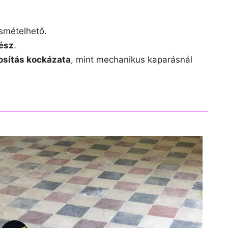
ismételhető.
ész
.
rosítás kockázata
, mint mechanikus kaparásnál