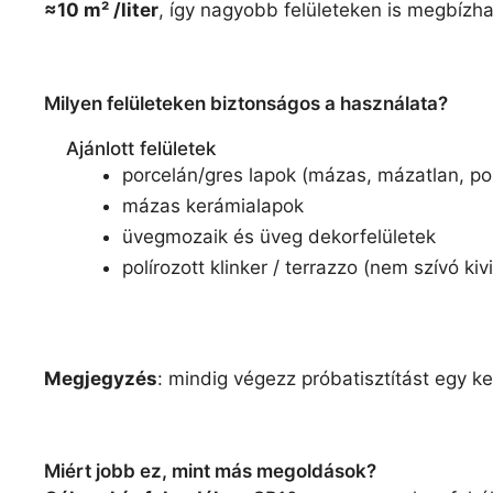
≈10 m² /liter
, így nagyobb felületeken is megbízh
Milyen felületeken biztonságos a használata?
Ajánlott felületek
porcelán/gres lapok (mázas, mázatlan, pol
mázas kerámialapok
üvegmozaik és üveg dekorfelületek
polírozott klinker / terrazzo (nem szívó kiv
Megjegyzés
: mindig végezz próbatisztítást egy ke
Miért jobb ez, mint más megoldások?