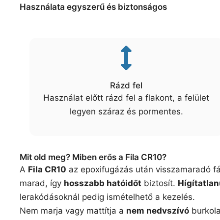
Használata egyszerű és biztonságos
Rázd fel
Használat előtt rázd fel a flakont, a felület
legyen száraz és pormentes.
Mit old meg? Miben erős a Fila CR10?
A
Fila CR10
az epoxifugázás után visszamaradó fátyo
marad, így
hosszabb hatóidőt
biztosít.
Hígítatlan
lerakódásoknál pedig ismételhető a kezelés.
Nem marja vagy mattítja a
nem nedvszívó
burkola