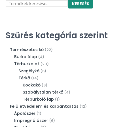
KERESÉS
Szűrés kategória szerint
Természetes kő
22
Burkolólap
4
Térburkolat
20
Szegélykő
6
Térkő
14
Kockakő
9
Szabálytalan térkő
4
Térburkoló lap
1
Felületvédelem és karbantartás
12
Ápolószer
1
Impregnálószer
6