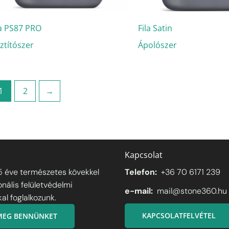
la PS87 PRO
Fila Satin
sztítószer
Ápolószer
1
2
→
Kapcsolat
5 éve természetes kövekkel
Telefon:
+36 70 6171 239
onális felületvédelmi
e-mail:
mail@stone360.hu
l foglalkozunk.
KAPCSOLATFELVÉTEL
 MEG BENNÜNKET