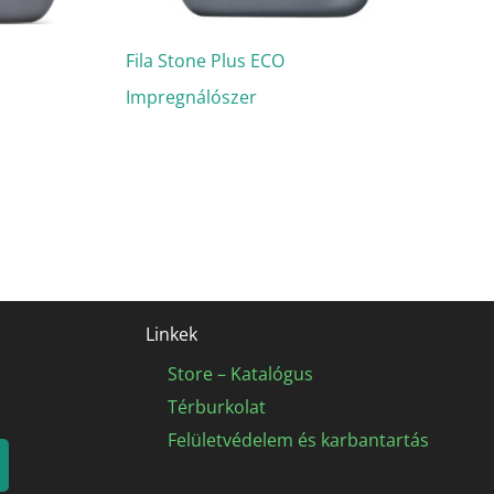
Fila Stone Plus ECO
Impregnálószer
Linkek
Store – Katalógus
Térburkolat
Felületvédelem és karbantartás