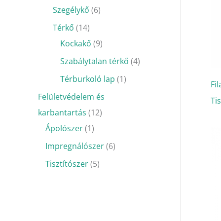
Szegélykő
6
Térkő
14
Kockakő
9
Szabálytalan térkő
4
Térburkoló lap
1
Fi
Felületvédelem és
Ti
karbantartás
12
Ápolószer
1
Impregnálószer
6
Tisztítószer
5