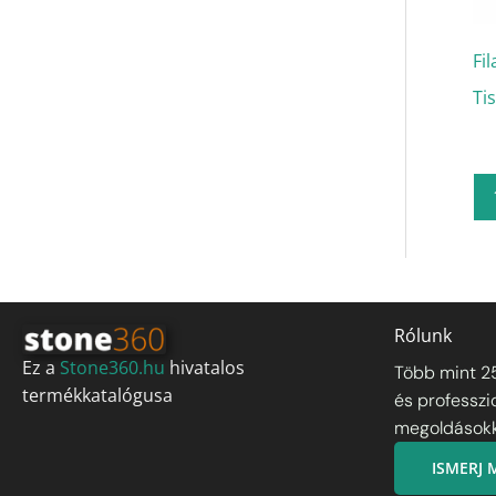
Fi
Ti
Rólunk
Ez a
Stone360.hu
hivatalos
Több mint 2
termékkatalógusa
és professzi
megoldásokka
ISMERJ