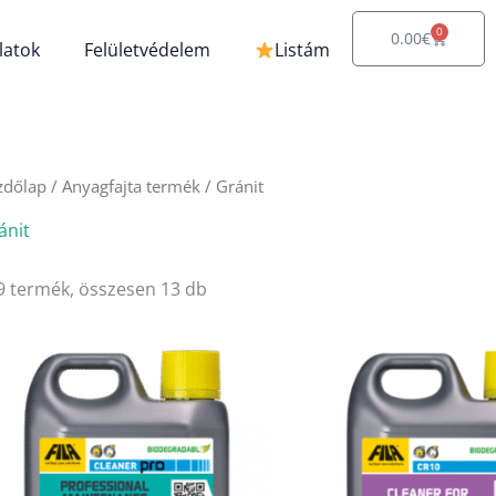
0
Kosár
0.00
€
latok
Felületvédelem
Listám
zdőlap
/ Anyagfajta termék / Gránit
ánit
9 termék, összesen 13 db