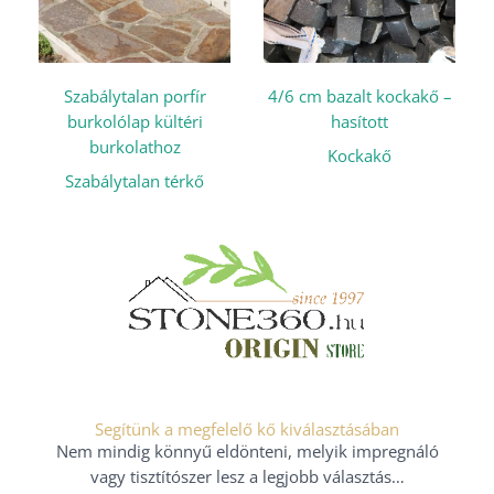
Szabálytalan porfír
4/6 cm bazalt kockakő –
burkolólap kültéri
hasított
burkolathoz
Kockakő
Szabálytalan térkő
Segítünk a megfelelő kő kiválasztásában
Nem mindig könnyű eldönteni, melyik impregnáló
vagy tisztítószer lesz a legjobb választás…