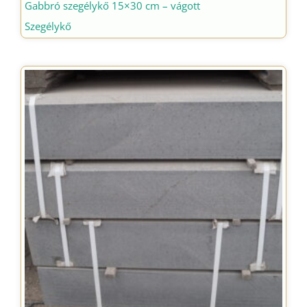
Gabbró szegélykő 15×30 cm – vágott
Szegélykő