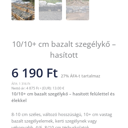
10/10+ cm bazalt szegélykő –
hasított
6 190 Ft
27% ÁFA-t tartalmaz
ÁFA: 1 316 Ft
Nettó ár: 4 875 Ft • (EUR): 13.00 €
10/10+ cm bazalt szegélykő – hasított felülettel és
élekkel
8-10 cm széles, változó hosszúságú, 10+ cm vastag
bazalt szegélyelemek, kerti szegélynek vagy
vékonyabb, 4/6, 8/10 cm térburkolatok