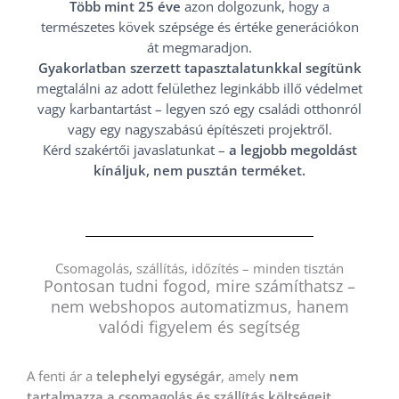
Több mint 25 éve
azon dolgozunk, hogy a
természetes kövek szépsége és értéke generációkon
át megmaradjon.
Gyakorlatban szerzett tapasztalatunkkal segítünk
megtalálni az adott felülethez leginkább illő védelmet
vagy karbantartást – legyen szó egy családi otthonról
vagy egy nagyszabású építészeti projektről.
Kérd szakértői javaslatunkat –
a legjobb megoldást
kínáljuk, nem pusztán terméket.
Csomagolás, szállítás, időzítés – minden tisztán
Pontosan tudni fogod, mire számíthatsz –
nem webshopos automatizmus, hanem
valódi figyelem és segítség
A fenti ár a
telephelyi egységár
, amely
nem
tartalmazza a csomagolás és szállítás költségeit
.