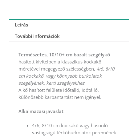
Leírás
További információk
Természetes, 10/10+ cm bazalt szegélykő
hasított kivitelben a klasszikus kockakő
méretével megegyező szélességben,
4/6, 8/10
cm kockakő, vagy könnyebb burkolatok
szegélyének, kerti szegélyekhez
.
A kő hasított felülete időtálló, időtálló,
különösebb karbantartást nem igényel.
Alkalmazási javaslat
4/6, 8/10 cm kockakő vagy hasonló
vastagságú térkőburkolatok peremének