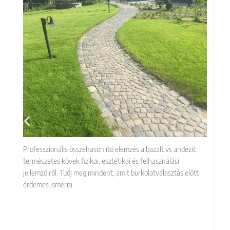
Professzionális összehasonlító elemzés a bazalt vs andezit
A 
természetes kövek fizikai, esztétikai és felhasználási
kő
jellemzőiről. Tudj meg mindent, amit burkolatválasztás előtt
ga
érdemes ismerni.