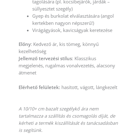
tagolására (pl. kocsibejárók, járdák –
süllyesztet szegély)
Gyep és burkolat elválasztására (angol
kertekben nagyon népszerű!)
Virágágyások, kavicságyak keretezése
Előny
: Kedvező ár, kis tömeg, könnyű
kezelhetőség
Jellemző tervezési stílus
: Klasszikus
megjelenés, rugalmas vonalvezetés, alacsony
átmenet
Elérhető felületek:
hasított, vágott, lángkezelt
A 10/10+ cm bazalt szegélykő ára nem
tartalmazza a szállítás és csomagolás díját, de
kérheti a termék kiszállítását és tanácsadásban
is segítünk.