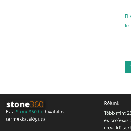
Fi
Im
Rólunk
Ez a
Stone360.hu
hivatalos
Több mint 2
termékkatalógusa
és professzi
megoldásokka