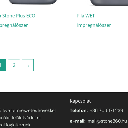
la Stone Plus ECO
Fila WET
pregnálószer
Impregnálószer
1
2
→
Kapcsolat
5 éve természetes kövekkel
Telefon:
+36 70 6171 239
onális felületvédelmi
e-mail:
mail@stone360.hu
l foglalkozunk.