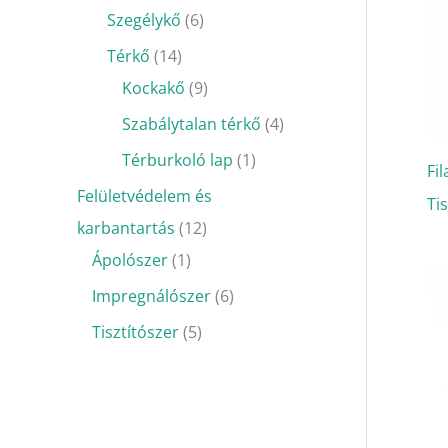
Szegélykő
6
Térkő
14
Kockakő
9
Szabálytalan térkő
4
Térburkoló lap
1
Fi
Felületvédelem és
Ti
karbantartás
12
Ápolószer
1
Impregnálószer
6
Tisztítószer
5