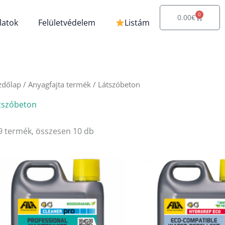
0
Kosár
0.00
€
latok
Felületvédelem
Listám
zdőlap
/ Anyagfajta termék / Látszóbeton
tszóbeton
9 termék, összesen 10 db