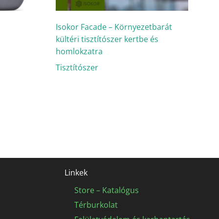
Isokor Facade – Környezetbarát
kültéri tisztítószer kertbe és
homlokzatra
Tisztítószer
Linkek
Store – Katalógus
Térburkolat