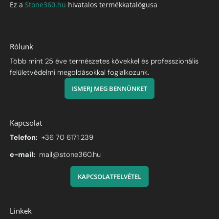
Ez a
Stone360.hu
hivatalos termékkatalógusa
Rólunk
Több mint 25 éve természetes kövekkel és professzionális
felületvédelmi megoldásokkal foglalkozunk.
ISMERJ MEG BENNÜNKET
Kapcsolat
Telefon:
+36 70 6171 239
e-mail:
mail@stone360.hu
KAPCSOLATFELVÉTEL
Linkek