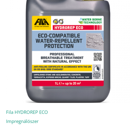
Fila HYDROREP ECO
Impregnálószer