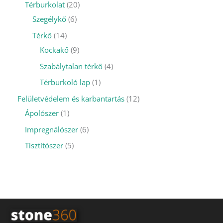
Térburkolat
20
Szegélykő
6
Térkő
14
Kockakő
9
Szabálytalan térkő
4
Térburkoló lap
1
Felületvédelem és karbantartás
12
Ápolószer
1
Impregnálószer
6
Tisztítószer
5