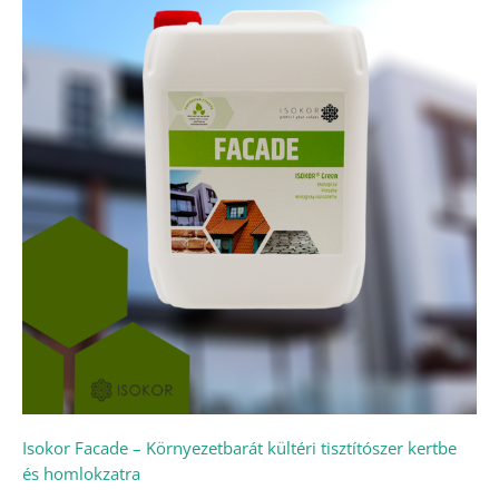
Isokor Facade – Környezetbarát kültéri tisztítószer kertbe
és homlokzatra