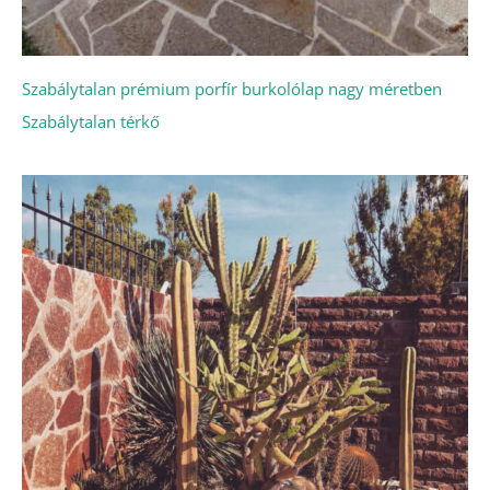
Szabálytalan prémium porfír burkolólap nagy méretben
Szabálytalan térkő