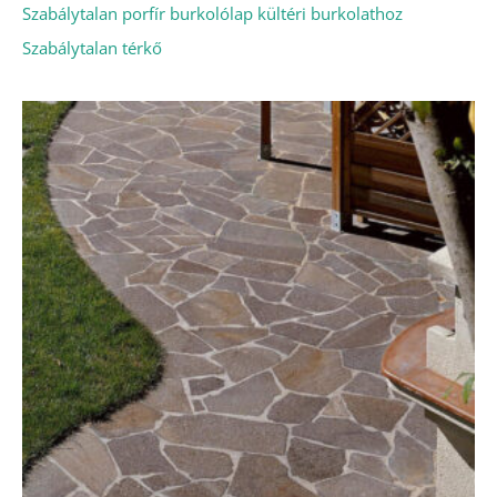
Szabálytalan porfír burkolólap kültéri burkolathoz
Szabálytalan térkő