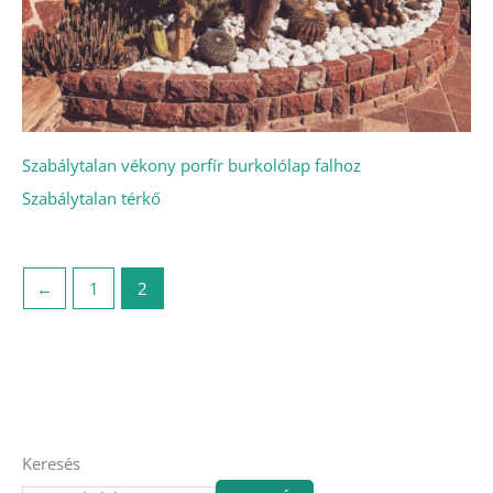
Szabálytalan vékony porfír burkolólap falhoz
Szabálytalan térkő
←
1
2
Keresés