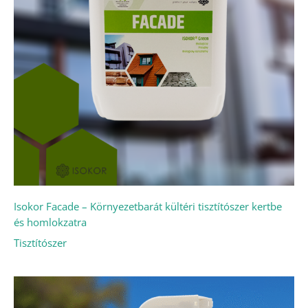
Isokor Facade – Környezetbarát kültéri tisztítószer kertbe
és homlokzatra
Tisztítószer