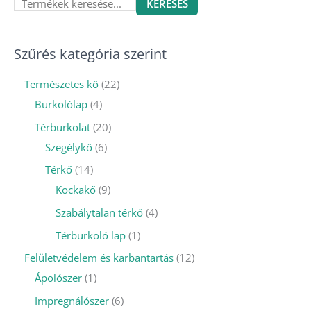
KERESÉS
Szűrés kategória szerint
Természetes kő
22
Burkolólap
4
Térburkolat
20
Szegélykő
6
Térkő
14
Kockakő
9
Szabálytalan térkő
4
Térburkoló lap
1
Felületvédelem és karbantartás
12
Ápolószer
1
Impregnálószer
6