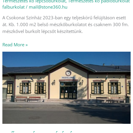
Természetes kő lépcsőburkolat
,
Természetes kő padlóburkolat
falburkolat
/
mail@stone360.hu
A Csokonai Színház 2023-ban egy teljeskörű felújításon esett
át. Kb. 1.000 m2 belső mészkőburkolatot és csaknem 300 fm.
mészkővel burkolt lépcsőt készítettünk.
Read More »
MŰEMLÉKFELÚJÍTÁS
–
BALATONSZENTGYÖRGY
VASÚTÁLLOMÁS