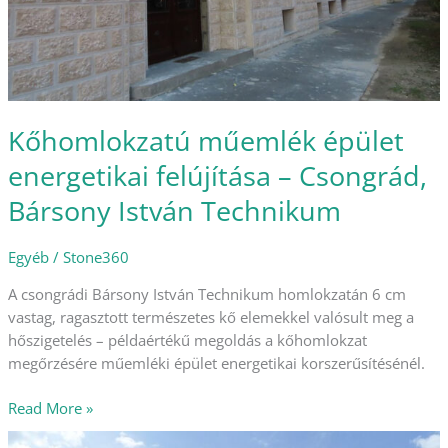
Kőhomlokzatú műemlék épület
energetikai felújítása – Csongrád,
Bársony István Technikum
Egyéb
/
Stone360
A csongrádi Bársony István Technikum homlokzatán 6 cm
vastag, ragasztott természetes kő elemekkel valósult meg a
hőszigetelés – példaértékű megoldás a kőhomlokzat
megőrzésére műemléki épület energetikai korszerűsítésénél.
Read More »
KOCKAKŐ