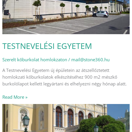
TESTNEVELÉSI EGYETEM
Szerelt kőburkolat homlokzaton
/
mail@stone360.hu
A Testnevelési Egyetem új épületein az átszellőztetett
homlokzati kőburkolatok elkészítéséhez 900 m2 mészkő
burkolólapot kellett legyártani és elhelyezni négy hónap alatt.
Read More »
CSOKONAI
SZÍNHÁZ
KÜLSŐ
FELÚJÍTÁS