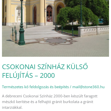
–
2000
CSOKONAI SZÍNHÁZ KÜLSŐ
FELÚJÍTÁS – 2000
Természetes kő feldolgozás és beépítés
/
mail@stone360.hu
A debreceni Csokonai Színház 2000-ben készült faragott
mészkő kerítése és a felhajtó gránit burkolata a gránit
intarziákkal.