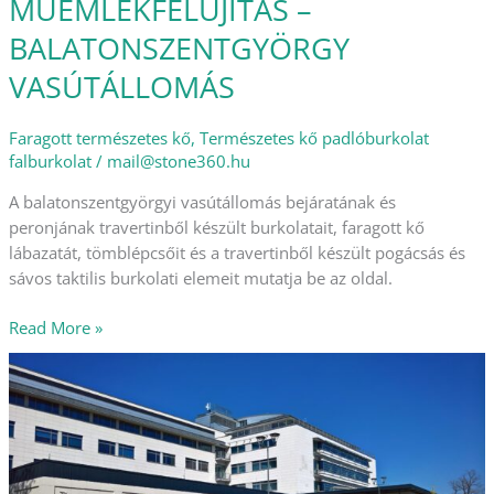
MŰEMLÉKFELÚJÍTÁS –
BALATONSZENTGYÖRGY
VASÚTÁLLOMÁS
Faragott természetes kő
,
Természetes kő padlóburkolat
falburkolat
/
mail@stone360.hu
A balatonszentgyörgyi vasútállomás bejáratának és
peronjának travertinből készült burkolatait, faragott kő
lábazatát, tömblépcsőit és a travertinből készült pogácsás és
sávos taktilis burkolati elemeit mutatja be az oldal.
Read More »
TESTNEVELÉSI
EGYETEM