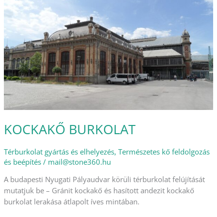
BURKOLAT
KOCKAKŐ BURKOLAT
Térburkolat gyártás és elhelyezés
,
Természetes kő feldolgozás
és beépítés
/
mail@stone360.hu
A budapesti Nyugati Pályaudvar körüli térburkolat felújítását
mutatjuk be – Gránit kockakő és hasított andezit kockakő
burkolat lerakása átlapolt íves mintában.